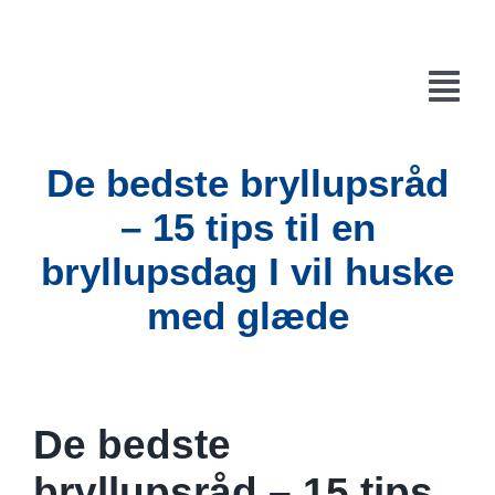
Skip
to
content
Tog
Navi
De bedste bryllupsråd
Forside
– 15 tips til en
Hvordan virker det?
bryllupsdag I vil huske
Bestil din sky
med glæde
Øvrigt
Kurv
De bedste
Kontakt
bryllupsråd – 15 tips