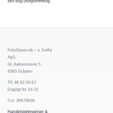
stor dag uforglemmelig.
FotoSkyen.dk – v. Selfie
ApS
Gl. Aabenraavej 5
6300 Gråsten
Tlf. 86 62 00 62
Dagligt fra 10-22
Cvr: 39679698
Handelsbetingelser &