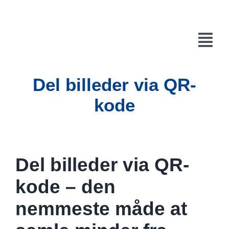
Skip
to
content
Tog
Navi
Del billeder via QR-
Forside
kode
Hvordan virker det?
Bestil din sky
Øvrigt
Del billeder via QR-
kode – den
Kurv
nemmeste måde at
Kontakt