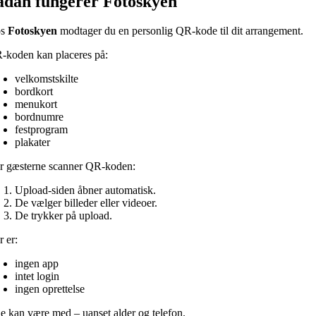
ådan fungerer Fotoskyen
os
Fotoskyen
modtager du en personlig QR-kode til dit arrangement.
-koden kan placeres på:
velkomstskilte
bordkort
menukort
bordnumre
festprogram
plakater
r gæsterne scanner QR-koden:
Upload-siden åbner automatisk.
De vælger billeder eller videoer.
De trykker på upload.
r er:
ingen app
intet login
ingen oprettelse
le kan være med – uanset alder og telefon.