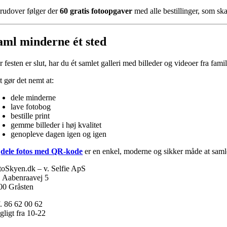
rudover følger der
60 gratis fotoopgaver
med alle bestillinger, som ska
aml minderne ét sted
 festen er slut, har du ét samlet galleri med billeder og videoer fra fami
t gør det nemt at:
dele minderne
lave fotobog
bestille print
gemme billeder i høj kvalitet
genopleve dagen igen og igen
t
dele fotos med QR-kode
er en enkel, moderne og sikker måde at saml
toSkyen.dk – v. Selfie ApS
. Aabenraavej 5
00 Gråsten
f. 86 62 00 62
gligt fra 10-22