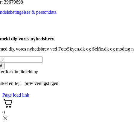
r: 39679698
ndelsbetingelser & persondata
lmeld dig vores nyhedsbrev
lmed dig vores nyhedsbrev ved FotoSkyen.dk og Selfie.dk og modtag 
ld
er for din tilmelding
sket en fejl - prøv venligst igen
Page load link
0