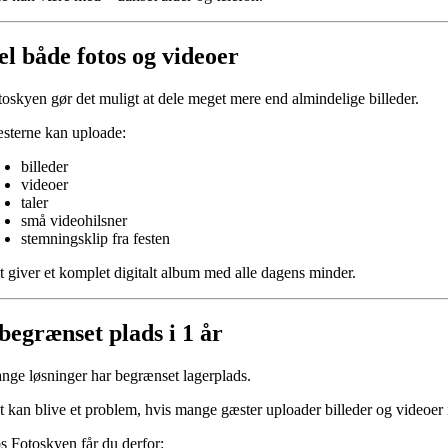
el både fotos og videoer
toskyen gør det muligt at dele meget mere end almindelige billeder.
sterne kan uploade:
billeder
videoer
taler
små videohilsner
stemningsklip fra festen
t giver et komplet digitalt album med alle dagens minder.
begrænset plads i 1 år
nge løsninger har begrænset lagerplads.
t kan blive et problem, hvis mange gæster uploader billeder og videoer i
s Fotoskyen får du derfor: