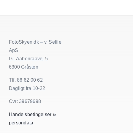
med
QR-
kode
FotoSkyen.dk – v. Selfie
ApS
Gl. Aabenraavej 5
6300 Gråsten
Tlf. 86 62 00 62
Dagligt fra 10-22
Cvr: 39679698
Handelsbetingelser &
persondata