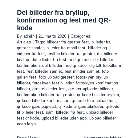
Del billeder fra bryllup,
konfirmation og fest med QR-
kode
By
admin
|
21. marts 2026
|
Categories:
Articles
|
Tags:
billeder fra gæster fest
,
billeder fra
gæster samlet
,
billeder fra mobil fest
,
billeder og
videoer fra fest
,
bryllup billeder fra gæster
,
del billeder
bryllup
,
del billeder fra fest med qr-kode
,
del billeder
konfirmation
,
del billeder med qr kode
,
digitalt fotoalbum
fest
,
fest billeder samlet
,
fest minder samlet
,
foto
galleri fest
,
foto upload gæster
,
fotoskyen bryllup
billeder
,
fotoskyen fest billeder
,
fotoskyen konfirmation
billeder
,
gæstebilleder fest
,
gæster uploader billeder
,
konfirmation billeder fra gæster
,
qr kode billeder bryllup
,
qr kode billeder konfirmation
,
qr kode foto upload fest
,
qr kode gæsteupload
,
qr kode til gæstebilleder
,
qr-kode
til billeder fest
,
saml billeder fra fest
,
upload billeder
fest qr kode
,
upload billeder uden app
,
upload billeder
uden login
til