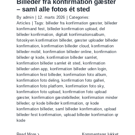
Billeder fra konfirmation gæster
fra
– saml alle fotos ét sted
gæster
By
admin
|
12. marts 2026
|
Categories:
via
Articles
|
Tags:
billeder fra konfirmation gæster
,
billeder
QR
konfirmand fest
,
billeder konfirmation upload
,
del
kode
billeder konfirmation
,
digitalt konfirmationsalbum
,
fotoskyen konfirmation billeder
,
gæster uploader billeder
konfirmation
,
konfirmation billeder cloud
,
konfirmation
billeder mobil
,
konfirmation billeder online
,
konfirmation
billeder qr kode
,
konfirmation billeder samlet
,
konfirmation billeder samlet ét sted
,
konfirmation
billeder uden app
,
konfirmation billeder uden login
,
konfirmation fest billeder
,
konfirmation foto album
,
konfirmation foto deling
,
konfirmation foto galleri
,
konfirmation foto platform
,
konfirmation foto sky
,
konfirmation foto upload
,
konfirmation foto upload
gæster
,
konfirmation gæstebilleder
,
konfirmation minder
billeder
,
qr kode billeder konfirmation
,
qr kode
konfirmation billeder
,
saml billeder konfirmation
,
upload
billeder fest konfirmation
,
upload billeder konfirmation qr
kode
til
Read More
Kommentarer lukket