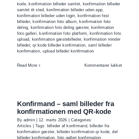
kode
,
konfirmation billeder samlet
,
konfirmation billeder
samlet ét sted
,
konfirmation billeder uden app
,
konfirmation billeder uden login
,
konfirmation fest
billeder
,
konfirmation foto album
,
konfirmation foto
deling
,
konfirmation foto deling gæster
,
konfirmation
foto galleri
,
konfirmation foto platform
,
konfirmation foto
upload
,
konfirmation gæstebilleder
,
konfirmation minder
billeder
,
qr kode billeder konfirmation
,
saml billeder
konfirmation
,
upload billeder konfirmation
til
Read More
Kommentarer lukket
Konfirma
billeder
fra
gæster
–
Konfirmand – saml billeder fra
saml
konfirmationen med QR-kode
alle
By
admin
|
12. marts 2026
|
Categories:
fotos
Articles
|
Tags:
billeder af konfirmand
,
billeder fra
med
konfirmation gæster
,
billeder konfirmation qr kode
,
del
QR-
billeder konfirmation
,
foto galleri konfirmation
,