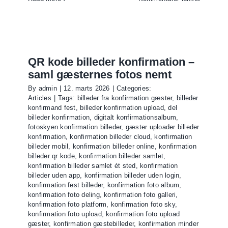
Billeder
fra
konfirmat
gæster
–
QR kode billeder konfirmation –
saml
saml gæsternes fotos nemt
alle
By
admin
|
12. marts 2026
|
Categories:
fotos
Articles
|
Tags:
billeder fra konfirmation gæster
,
billeder
ét
konfirmand fest
,
billeder konfirmation upload
,
del
sted
billeder konfirmation
,
digitalt konfirmationsalbum
,
fotoskyen konfirmation billeder
,
gæster uploader billeder
konfirmation
,
konfirmation billeder cloud
,
konfirmation
billeder mobil
,
konfirmation billeder online
,
konfirmation
billeder qr kode
,
konfirmation billeder samlet
,
konfirmation billeder samlet ét sted
,
konfirmation
billeder uden app
,
konfirmation billeder uden login
,
konfirmation fest billeder
,
konfirmation foto album
,
konfirmation foto deling
,
konfirmation foto galleri
,
konfirmation foto platform
,
konfirmation foto sky
,
konfirmation foto upload
,
konfirmation foto upload
gæster
,
konfirmation gæstebilleder
,
konfirmation minder