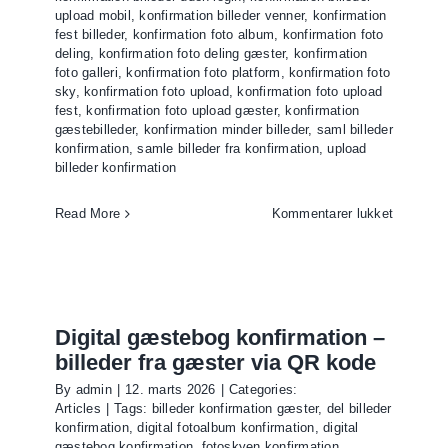
upload mobil
,
konfirmation billeder venner
,
konfirmation
fest billeder
,
konfirmation foto album
,
konfirmation foto
deling
,
konfirmation foto deling gæster
,
konfirmation
foto galleri
,
konfirmation foto platform
,
konfirmation foto
sky
,
konfirmation foto upload
,
konfirmation foto upload
fest
,
konfirmation foto upload gæster
,
konfirmation
gæstebilleder
,
konfirmation minder billeder
,
saml billeder
konfirmation
,
samle billeder fra konfirmation
,
upload
billeder konfirmation
til
Read More
Kommentarer lukket
Saml
billeder
fra
konfirmat
–
Digital gæstebog konfirmation –
alle
billeder fra gæster via QR kode
fotos
By
admin
|
12. marts 2026
|
Categories:
samlet
Articles
|
Tags:
billeder konfirmation gæster
,
del billeder
ét
konfirmation
,
digital fotoalbum konfirmation
,
digital
sted
gæstebog konfirmation
,
fotoskyen konfirmation