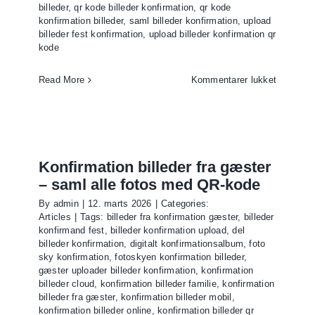
billeder
,
qr kode billeder konfirmation
,
qr kode
konfirmation billeder
,
saml billeder konfirmation
,
upload
billeder fest konfirmation
,
upload billeder konfirmation qr
kode
til
Read More
Kommentarer lukket
QR
kode
billeder
konfirmat
–
Konfirmation billeder fra gæster
saml
– saml alle fotos med QR-kode
gæstern
By
admin
|
12. marts 2026
|
Categories:
fotos
Articles
|
Tags:
billeder fra konfirmation gæster
,
billeder
nemt
konfirmand fest
,
billeder konfirmation upload
,
del
billeder konfirmation
,
digitalt konfirmationsalbum
,
foto
sky konfirmation
,
fotoskyen konfirmation billeder
,
gæster uploader billeder konfirmation
,
konfirmation
billeder cloud
,
konfirmation billeder familie
,
konfirmation
billeder fra gæster
,
konfirmation billeder mobil
,
konfirmation billeder online
,
konfirmation billeder qr