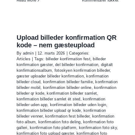
Read More
Kommentarer lukket
Del
billeder
fra
bryllup,
konfirmat
Upload billeder konfirmation QR
og
kode – nem gæsteupload
fest
By
admin
|
12. marts 2026
|
Categories:
med
Articles
|
Tags:
billeder konfirmation fest
,
billeder
QR-
konfirmation gæster
,
del billeder konfirmation
,
digitalt
kode
konfirmationsalbum
,
fotoskyen konfirmation billeder
,
gæster uploader billeder konfirmation
,
konfirmation
billeder cloud
,
konfirmation billeder familie
,
konfirmation
billeder mobil
,
konfirmation billeder online
,
konfirmation
billeder qr kode
,
konfirmation billeder samlet
,
konfirmation billeder samlet ét sted
,
konfirmation
billeder uden app
,
konfirmation billeder uden login
,
konfirmation billeder upload qr kode
,
konfirmation
billeder venner
,
konfirmation fest billeder
,
konfirmation
foto album
,
konfirmation foto deling
,
konfirmation foto
galleri
,
konfirmation foto platform
,
konfirmation foto sky
,
konfirmation foto upload gæster
,
konfirmation foto