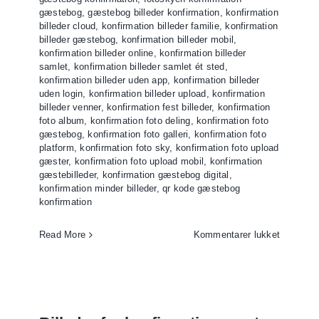
gæstebog
,
gæstebog billeder konfirmation
,
konfirmation
billeder cloud
,
konfirmation billeder familie
,
konfirmation
billeder gæstebog
,
konfirmation billeder mobil
,
konfirmation billeder online
,
konfirmation billeder
samlet
,
konfirmation billeder samlet ét sted
,
konfirmation billeder uden app
,
konfirmation billeder
uden login
,
konfirmation billeder upload
,
konfirmation
billeder venner
,
konfirmation fest billeder
,
konfirmation
foto album
,
konfirmation foto deling
,
konfirmation foto
gæstebog
,
konfirmation foto galleri
,
konfirmation foto
platform
,
konfirmation foto sky
,
konfirmation foto upload
gæster
,
konfirmation foto upload mobil
,
konfirmation
gæstebilleder
,
konfirmation gæstebog digital
,
konfirmation minder billeder
,
qr kode gæstebog
konfirmation
til
Read More
Kommentarer lukket
Digital
gæstebo
konfirmat
–
billeder