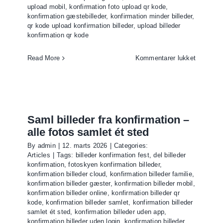
upload mobil
,
konfirmation foto upload qr kode
,
konfirmation gæstebilleder
,
konfirmation minder billeder
,
qr kode upload konfirmation billeder
,
upload billeder
konfirmation qr kode
til
Read More
Kommentarer lukket
Upload
billeder
konfirmat
QR
kode
Saml billeder fra konfirmation –
–
alle fotos samlet ét sted
nem
By
admin
|
12. marts 2026
|
Categories:
gæsteup
Articles
|
Tags:
billeder konfirmation fest
,
del billeder
konfirmation
,
fotoskyen konfirmation billeder
,
konfirmation billeder cloud
,
konfirmation billeder familie
,
konfirmation billeder gæster
,
konfirmation billeder mobil
,
konfirmation billeder online
,
konfirmation billeder qr
kode
,
konfirmation billeder samlet
,
konfirmation billeder
samlet ét sted
,
konfirmation billeder uden app
,
konfirmation billeder uden login
,
konfirmation billeder