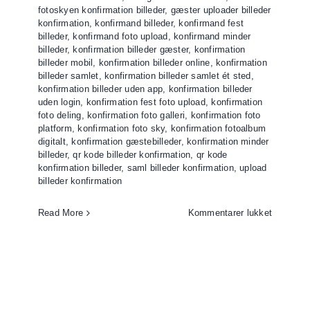
fotoskyen konfirmation billeder
,
gæster uploader billeder
kode
konfirmation
,
konfirmand billeder
,
konfirmand fest
billeder
,
konfirmand foto upload
,
konfirmand minder
billeder
,
konfirmation billeder gæster
,
konfirmation
billeder mobil
,
konfirmation billeder online
,
konfirmation
billeder samlet
,
konfirmation billeder samlet ét sted
,
konfirmation billeder uden app
,
konfirmation billeder
uden login
,
konfirmation fest foto upload
,
konfirmation
foto deling
,
konfirmation foto galleri
,
konfirmation foto
platform
,
konfirmation foto sky
,
konfirmation fotoalbum
digitalt
,
konfirmation gæstebilleder
,
konfirmation minder
billeder
,
qr kode billeder konfirmation
,
qr kode
konfirmation billeder
,
saml billeder konfirmation
,
upload
billeder konfirmation
til
Read More
Kommentarer lukket
Konfirma
–
saml
billeder
fra
konfirma