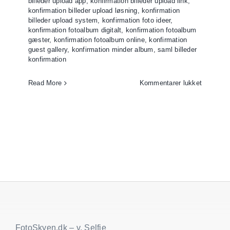
billeder upload app
,
konfirmation billeder upload link
,
konfirmation billeder upload løsning
,
konfirmation
billeder upload system
,
konfirmation foto ideer
,
konfirmation fotoalbum digitalt
,
konfirmation fotoalbum
gæster
,
konfirmation fotoalbum online
,
konfirmation
guest gallery
,
konfirmation minder album
,
saml billeder
konfirmation
til
Read More
Kommentarer lukket
Saml
billeder
fra
konfirmat
FotoSkyen.dk – v. Selfie