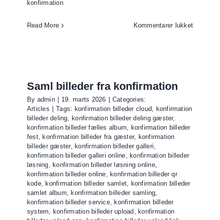
konfirmation
til
Read More
Kommentarer lukket
QR-
kode
til
billeder
fra
Saml billeder fra konfirmation
konfirmat
By
admin
|
19. marts 2026
|
Categories:
Articles
|
Tags:
konfirmation billeder cloud
,
konfirmation
billeder deling
,
konfirmation billeder deling gæster
,
konfirmation billeder fælles album
,
konfirmation billeder
fest
,
konfirmation billeder fra gæster
,
konfirmation
billeder gæster
,
konfirmation billeder galleri
,
konfirmation billeder galleri online
,
konfirmation billeder
løsning
,
konfirmation billeder løsning online
,
konfirmation billeder online
,
konfirmation billeder qr
kode
,
konfirmation billeder samlet
,
konfirmation billeder
samlet album
,
konfirmation billeder samling
,
konfirmation billeder service
,
konfirmation billeder
system
,
konfirmation billeder upload
,
konfirmation