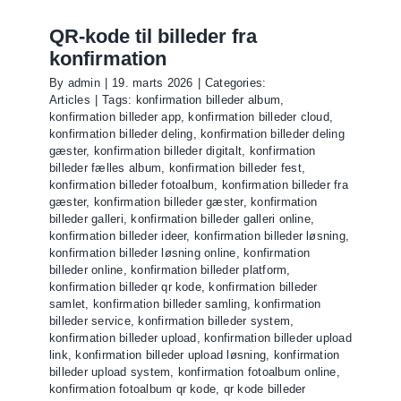
QR-kode til billeder fra
konfirmation
By
admin
|
19. marts 2026
|
Categories:
Articles
|
Tags:
konfirmation billeder album
,
konfirmation billeder app
,
konfirmation billeder cloud
,
konfirmation billeder deling
,
konfirmation billeder deling
gæster
,
konfirmation billeder digitalt
,
konfirmation
billeder fælles album
,
konfirmation billeder fest
,
konfirmation billeder fotoalbum
,
konfirmation billeder fra
gæster
,
konfirmation billeder gæster
,
konfirmation
billeder galleri
,
konfirmation billeder galleri online
,
konfirmation billeder ideer
,
konfirmation billeder løsning
,
konfirmation billeder løsning online
,
konfirmation
billeder online
,
konfirmation billeder platform
,
konfirmation billeder qr kode
,
konfirmation billeder
samlet
,
konfirmation billeder samling
,
konfirmation
billeder service
,
konfirmation billeder system
,
konfirmation billeder upload
,
konfirmation billeder upload
link
,
konfirmation billeder upload løsning
,
konfirmation
billeder upload system
,
konfirmation fotoalbum online
,
konfirmation fotoalbum qr kode
,
qr kode billeder