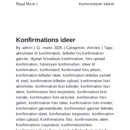
til
Read More
Kommentarer lukket
Konfirma
aktivitete
–
sjove
ideer
Konfirmations ideer
til
By
admin
|
11. marts 2026
|
Categories:
Articles
|
Tags:
konfirma
aktiviteter til konfirmation
,
billeder fra konfirmation
gæster
,
digitalt fotoalbum konfirmation
,
foto upload
konfirmation
,
fotoskyen konfirmation
,
ideer til
konfirmation
,
konfirmand
,
konfirmand foto album
,
konfirmation billeder ideer
,
konfirmation billeder samlet
ét sted
,
konfirmation billeder upload
,
konfirmation fest
aktiviteter
,
konfirmation fest billeder
,
konfirmation fest
ideer
,
konfirmation fest inspiration
,
konfirmation fest
minder
,
konfirmation foto aktivitet
,
konfirmation foto
galleri
,
konfirmation foto ideer
,
konfirmation foto minder
,
konfirmation gæstebilleder
,
konfirmation gæster billeder
,
konfirmation ideer
,
konfirmation inspiration
,
konfirmation
video upload
,
Konfirmations foto
,
konfirmations ideer
,
Konfirmations inspiration
,
konfirmationsfest
,