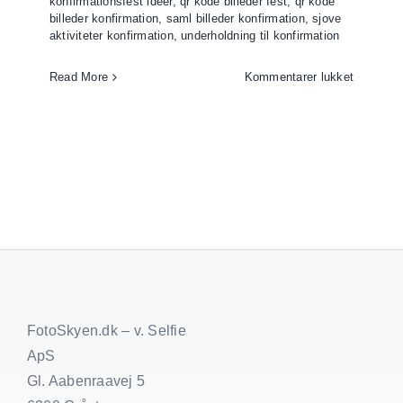
konfirmationsfest ideer
,
qr kode billeder fest
,
qr kode
billeder konfirmation
,
saml billeder konfirmation
,
sjove
aktiviteter konfirmation
,
underholdning til konfirmation
til
Read More
Kommentarer lukket
Konfirma
ideer
FotoSkyen.dk – v. Selfie
ApS
Gl. Aabenraavej 5