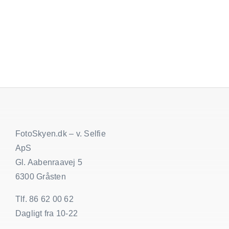
QR
kode
til
festbilled
–
få
alle
gæstern
billeder
samlet
ét
sted
FotoSkyen.dk – v. Selfie
ApS
Gl. Aabenraavej 5
6300 Gråsten
Tlf. 86 62 00 62
Dagligt fra 10-22