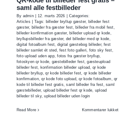
QR-kode til billeder fest gratis –
saml alle festbilleder
By
admin
|
12. marts 2026
|
Categories:
Articles
|
Tags:
billeder bryllup gæster
,
billeder fest
gæster
,
billeder fra gæster fest
,
billeder fra mobil fest
,
billeder konfirmation gæster
,
billeder upload qr kode
,
bryllupsbilleder fra gæster
,
del billeder med qr kode
,
digital fotoalbum fest
,
digital gæstebog billeder
,
fest
billeder samlet ét sted
,
fest foto galleri
,
foto sky fest
,
foto upload uden app
,
fotos fra gæster bryllup
,
fotoskyen qr kode
,
gæstebilleder fest
,
gæsteupload
billeder fest
,
konfirmation billeder upload
,
qr kode
billeder bryllup
,
qr kode billeder fest
,
qr kode billeder
konfirmation
,
qr kode foto upload
,
qr kode fotoalbum
,
qr
kode til billeder fest gratis
,
saml billeder fra fest
,
saml
gæstebilleder
,
upload billeder fest qr kode
,
upload
billeder til sky
,
upload billeder uden login
til
Read More
Kommentarer lukket
QR-
kode
til