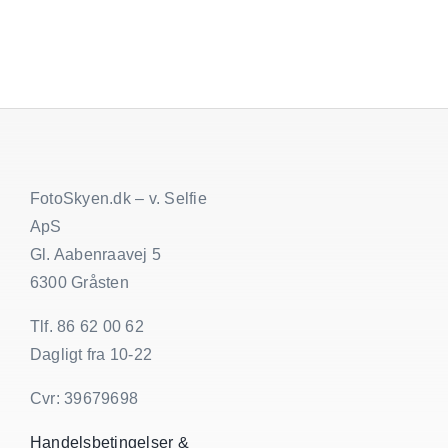
billeder
fest
gratis
–
saml
alle
festbilled
FotoSkyen.dk – v. Selfie
ApS
Gl. Aabenraavej 5
6300 Gråsten
Tlf. 86 62 00 62
Dagligt fra 10-22
Cvr: 39679698
Handelsbetingelser &