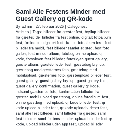
billeder
fest
Saml Alle Festens Minder med
gratis
Guest Gallery og QR-kode
–
By
admin
|
27. februar 2026
|
Categories:
saml
Articles
|
Tags:
billeder fra gæster fest
,
bryllup billeder
alle
fra gæster
,
del billeder fra fest online
,
digitalt fotoalbum
festbilled
fest
,
fælles billedgalleri fest
,
fælles fotoalbum fest
,
fest
billeder fra mobil
,
fest billeder samlet ét sted
,
fest foto
galleri
,
fest minder album
,
fotobog online upload qr
kode
,
fotoskyen fest billeder
,
fotoskyen guest gallery
,
gæste album
,
gæstebilleder fest
,
gæstebog bryllup
,
gæstebog med gæsternes foto
,
gæstebog med
mobilupload
,
gæsternes foto
,
gæsteupload billeder fest
,
guest gallery
,
guest gallery bryllup
,
guest gallery fest
,
guest gallery konfirmation
,
guest gallery qr kode
,
indsaml gæsternes foto
,
konfirmation billeder fra
gæster
,
mobil upload gæstebog
,
online fotoalbum fest
,
online gæstbog med upload
,
qr kode billeder fest
,
qr
kode upload billeder fest
,
qr kode upload videoer fest
,
saml alle fest billeder
,
saml billeder fra gæster
,
saml
fest billeder
,
saml festens minder
,
upload billeder fest qr
kode
,
upload billeder uden app fest
,
upload billeder