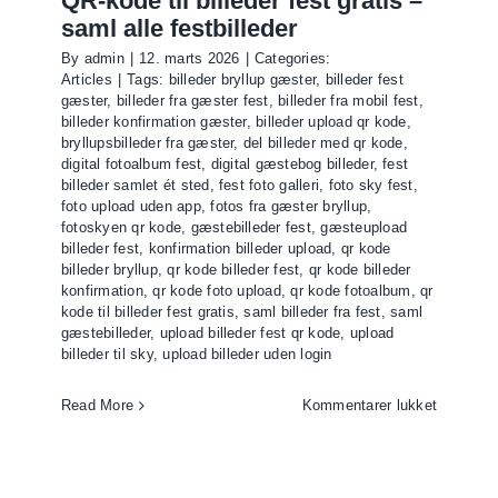
QR-kode til billeder fest gratis –
saml alle festbilleder
By
admin
|
12. marts 2026
|
Categories:
Articles
|
Tags:
billeder bryllup gæster
,
billeder fest
gæster
,
billeder fra gæster fest
,
billeder fra mobil fest
,
billeder konfirmation gæster
,
billeder upload qr kode
,
bryllupsbilleder fra gæster
,
del billeder med qr kode
,
digital fotoalbum fest
,
digital gæstebog billeder
,
fest
billeder samlet ét sted
,
fest foto galleri
,
foto sky fest
,
foto upload uden app
,
fotos fra gæster bryllup
,
fotoskyen qr kode
,
gæstebilleder fest
,
gæsteupload
billeder fest
,
konfirmation billeder upload
,
qr kode
billeder bryllup
,
qr kode billeder fest
,
qr kode billeder
konfirmation
,
qr kode foto upload
,
qr kode fotoalbum
,
qr
kode til billeder fest gratis
,
saml billeder fra fest
,
saml
gæstebilleder
,
upload billeder fest qr kode
,
upload
billeder til sky
,
upload billeder uden login
til
Read More
Kommentarer lukket
QR-
kode
til