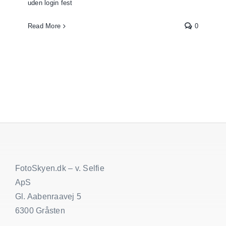
uden login fest
Read More
0
FotoSkyen.dk – v. Selfie
ApS
Gl. Aabenraavej 5
6300 Gråsten