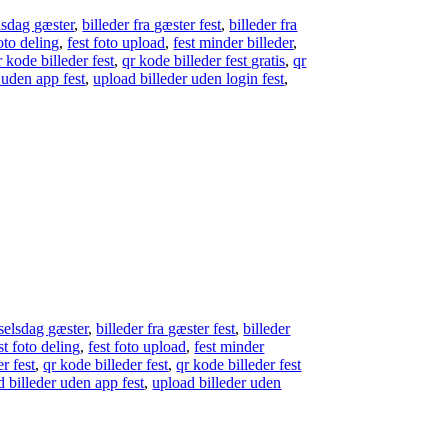
elsdag gæster
,
billeder fra gæster fest
,
billeder fra
foto deling
,
fest foto upload
,
fest minder billeder
,
r kode billeder fest
,
qr kode billeder fest gratis
,
qr
 uden app fest
,
upload billeder uden login fest
,
dselsdag gæster
,
billeder fra gæster fest
,
billeder
st foto deling
,
fest foto upload
,
fest minder
er fest
,
qr kode billeder fest
,
qr kode billeder fest
d billeder uden app fest
,
upload billeder uden