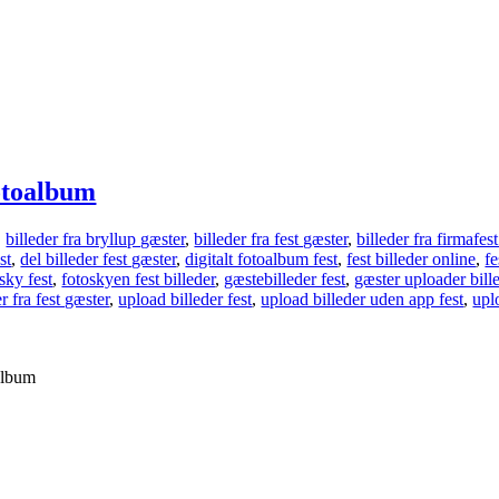
fotoalbum
,
billeder fra bryllup gæster
,
billeder fra fest gæster
,
billeder fra firmafes
st
,
del billeder fest gæster
,
digitalt fotoalbum fest
,
fest billeder online
,
fe
 sky fest
,
fotoskyen fest billeder
,
gæstebilleder fest
,
gæster uploader bille
r fra fest gæster
,
upload billeder fest
,
upload billeder uden app fest
,
upl
oalbum