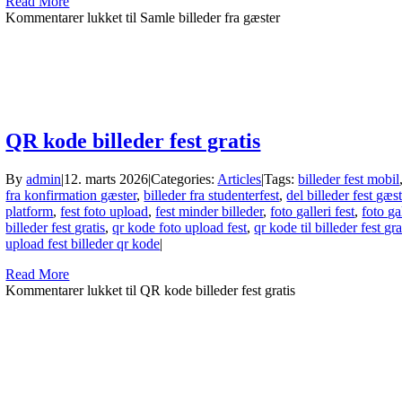
Read More
Kommentarer lukket
til Samle billeder fra gæster
QR kode billeder fest gratis
By
admin
|
12. marts 2026
|
Categories:
Articles
|
Tags:
billeder fest mobil
fra konfirmation gæster
,
billeder fra studenterfest
,
del billeder fest gæst
platform
,
fest foto upload
,
fest minder billeder
,
foto galleri fest
,
foto ga
billeder fest gratis
,
qr kode foto upload fest
,
qr kode til billeder fest gra
upload fest billeder qr kode
|
Read More
Kommentarer lukket
til QR kode billeder fest gratis