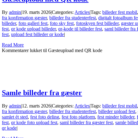
By
admin
|
19. marts 2026
|
Categories:
Articles
|
Tags:
billeder fest mobil
fra konfirmation gæster
,
billeder fra studenterfest
,
digitalt fotoalbum fe
billeder
,
foto galleri fest
,
foto sky fest
,
fotoskyen fest billeder
,
gæster u
fest
,
qr kode upload billeder
,
qr-kode til billeder fest
,
saml billeder fra 
fest
,
upload fest billeder qr kode
|
Read More
Kommentarer lukket
til Gæsteupload med QR kode
Samle billeder fra gæster
By
admin
|
12. marts 2026
|
Categories:
Articles
|
Tags:
billeder fest mobil
fra konfirmation gæster
,
billeder fra studenterfest
,
billeder upload fest
,
samlet ét sted
,
fest foto deling
,
fest foto platform
,
fest minder billeder
,
fest
,
qr kode foto upload fest
,
saml billeder fra gæster fest
,
samle billed
qr kode
|