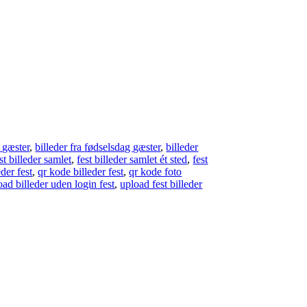
t gæster
,
billeder fra fødselsdag gæster
,
billeder
st billeder samlet
,
fest billeder samlet ét sted
,
fest
der fest
,
qr kode billeder fest
,
qr kode foto
oad billeder uden login fest
,
upload fest billeder