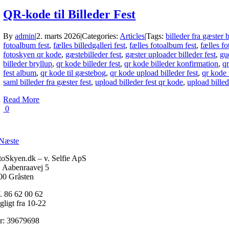
QR-kode til Billeder Fest
By
admin
|
2. marts 2026
|
Categories:
Articles
|
Tags:
billeder fra gæster 
fotoalbum fest
,
fælles billedgalleri fest
,
fælles fotoalbum fest
,
fælles f
fotoskyen qr kode
,
gæstebilleder fest
,
gæster uploader billeder fest
,
gu
billeder bryllup
,
qr kode billeder fest
,
qr kode billeder konfirmation
,
qr
fest album
,
qr kode til gæstebog
,
qr kode upload billeder fest
,
qr kode 
saml billeder fra gæster fest
,
upload billeder fest qr kode
,
upload billed
Read More
0
Næste
toSkyen.dk – v. Selfie ApS
. Aabenraavej 5
00 Gråsten
f. 86 62 00 62
gligt fra 10-22
r: 39679698