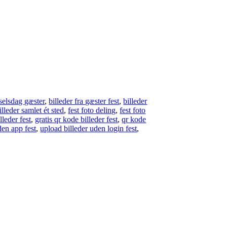
dselsdag gæster
,
billeder fra gæster fest
,
billeder
illeder samlet ét sted
,
fest foto deling
,
fest foto
lleder fest
,
gratis qr kode billeder fest
,
qr kode
den app fest
,
upload billeder uden login fest
,