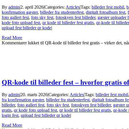
By
admin
|
2. april 2026
|
Categories:
Articles
|
Tags:
billeder fest mobil
,
b
konfirmation gæster
,
billeder fra studenterfest
,
digitalt fotoalbum fest
,
foto galleri fest
,
foto sky fest
,
fotoskyen fest billeder
,
gæster uploader b
kode foto upload fest
,
qr kode til billeder fest gratis
,
qr-kode til billede
upload fest billeder qr kode
|
Read More
Kommentarer lukket
til QR-kode til billeder fest gratis – virker det, n
QR-kode til billeder fest – hvorfor gratis o
By
admin
|
20. marts 2026
|
Categories:
Articles
|
Tags:
billeder fest mobil
fra konfirmation gæster
,
billeder fra studenterfest
,
digitalt fotoalbum fe
billeder
,
foto galleri fest
,
foto sky fest
,
fotoskyen fest billeder
,
gæster u
gratis
,
qr kode foto upload fest
,
qr kode til billeder fest gratis
,
qr-kode t
login fest
,
upload fest billeder qr kode
|
Read More