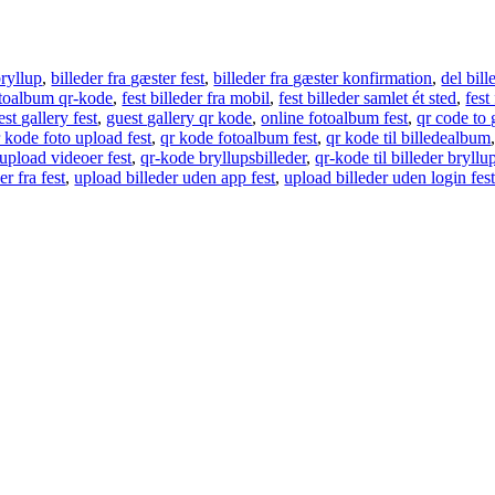
bryllup
,
billeder fra gæster fest
,
billeder fra gæster konfirmation
,
del bill
otoalbum qr-kode
,
fest billeder fra mobil
,
fest billeder samlet ét sted
,
fest
est gallery fest
,
guest gallery qr kode
,
online fotoalbum fest
,
qr code to
 kode foto upload fest
,
qr kode fotoalbum fest
,
qr kode til billedealbum
upload videoer fest
,
qr-kode bryllupsbilleder
,
qr-kode til billeder bryllu
er fra fest
,
upload billeder uden app fest
,
upload billeder uden login fes