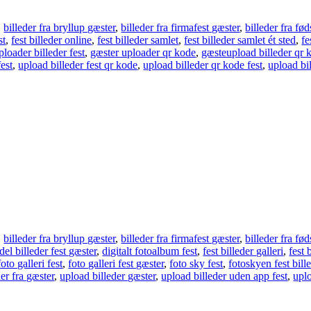
,
billeder fra bryllup gæster
,
billeder fra firmafest gæster
,
billeder fra fø
st
,
fest billeder online
,
fest billeder samlet
,
fest billeder samlet ét sted
,
fe
ploader billeder fest
,
gæster uploader qr kode
,
gæsteupload billeder qr 
fest
,
upload billeder fest qr kode
,
upload billeder qr kode fest
,
upload bi
,
billeder fra bryllup gæster
,
billeder fra firmafest gæster
,
billeder fra fø
del billeder fest gæster
,
digitalt fotoalbum fest
,
fest billeder galleri
,
fest 
foto galleri fest
,
foto galleri fest gæster
,
foto sky fest
,
fotoskyen fest bill
er fra gæster
,
upload billeder gæster
,
upload billeder uden app fest
,
uplo