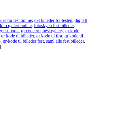
eder fra fest online
,
del billeder fra festen
,
digitalt
 foto galleri online
,
fotoskyen fest billeder
,
 guest book
,
qr code to guest gallery
,
qr kode
,
qr kode til billeder
,
qr kode til fest
,
qr kode til
p
,
qr-kode til billeder fest
,
saml alle fest billeder
,
t
|