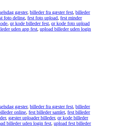
dselsdag gæster
,
billeder fra gæster fest
,
billeder
st foto deling
,
fest foto upload
,
fest minder
kode
,
qr kode billeder fest
,
qr kode foto upload
lleder uden app fest
,
upload billeder uden login
dselsdag gæster
,
billeder fra gæster fest
,
billeder
billeder online
,
fest billeder samlet
,
fest billeder
eder
,
gæster uploader billeder
,
qr kode billeder
ad billeder uden login fest
,
upload fest billeder