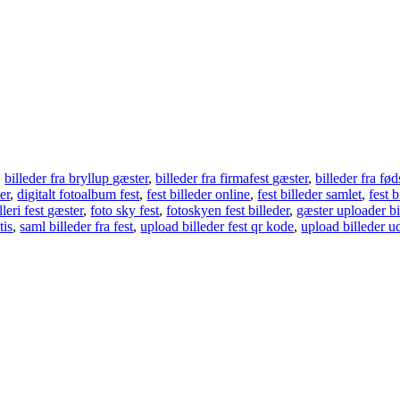
,
billeder fra bryllup gæster
,
billeder fra firmafest gæster
,
billeder fra fø
er
,
digitalt fotoalbum fest
,
fest billeder online
,
fest billeder samlet
,
fest b
lleri fest gæster
,
foto sky fest
,
fotoskyen fest billeder
,
gæster uploader bi
tis
,
saml billeder fra fest
,
upload billeder fest qr kode
,
upload billeder u