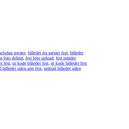
dselsdag gæster
,
billeder fra gæster fest
,
billeder
st foto deling
,
fest foto upload
,
fest minder
er fest
,
qr kode billeder fest
,
qr kode billeder fest
d billeder uden app fest
,
upload billeder uden