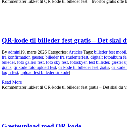
Kommentarer lukket
til QR-kode til billeder fest – hvorfor gratis ofte
QR-kode til billeder fest gratis – Det skal d
By
admin
|
19. marts 2026
|
Categories:
Articles
|
Tags:
billeder fest mobil
fra konfirmation gæster
,
billeder fra studenterfest
,
digitalt fotoalbum fe
billeder
,
foto galleri fest
,
foto sky fest
,
fotoskyen fest billeder
,
gæster u
gratis
,
qr kode foto upload fest
,
qr kode til billeder fest gratis
,
qr-kode t
login fest
,
upload fest billeder qr kode
|
Read More
Kommentarer lukket
til QR-kode til billeder fest gratis – Det skal du v
Gæsteupload med QR kode