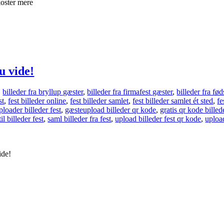
 koster mere
u vide!
,
billeder fra bryllup gæster
,
billeder fra firmafest gæster
,
billeder fra fø
st
,
fest billeder online
,
fest billeder samlet
,
fest billeder samlet ét sted
,
fe
ploader billeder fest
,
gæsteupload billeder qr kode
,
gratis qr kode billed
il billeder fest
,
saml billeder fra fest
,
upload billeder fest qr kode
,
uploa
ide!