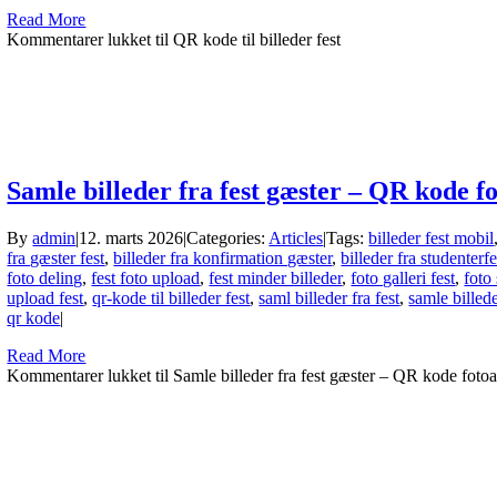
Read More
Kommentarer lukket
til QR kode til billeder fest
Samle billeder fra fest gæster – QR kode 
By
admin
|
12. marts 2026
|
Categories:
Articles
|
Tags:
billeder fest mobil
fra gæster fest
,
billeder fra konfirmation gæster
,
billeder fra studenterfe
foto deling
,
fest foto upload
,
fest minder billeder
,
foto galleri fest
,
foto
upload fest
,
qr-kode til billeder fest
,
saml billeder fra fest
,
samle billede
qr kode
|
Read More
Kommentarer lukket
til Samle billeder fra fest gæster – QR kode fot