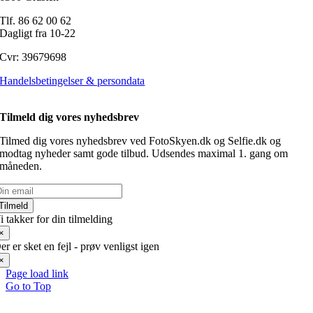
Tlf. 86 62 00 62
Dagligt fra 10-22
Cvr: 39679698
Handelsbetingelser & persondata
Tilmeld dig vores nyhedsbrev
Tilmed dig vores nyhedsbrev ved FotoSkyen.dk og Selfie.dk og
modtag nyheder samt gode tilbud. Udsendes maximal 1. gang om
måneden.
Tilmeld
i takker for din tilmelding
×
er er sket en fejl - prøv venligst igen
×
Page load link
Go to Top