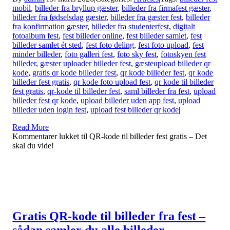
mobil
,
billeder fra bryllup gæster
,
billeder fra firmafest gæster
,
billeder fra fødselsdag gæster
,
billeder fra gæster fest
,
billeder
fra konfirmation gæster
,
billeder fra studenterfest
,
digitalt
fotoalbum fest
,
fest billeder online
,
fest billeder samlet
,
fest
billeder samlet ét sted
,
fest foto deling
,
fest foto upload
,
fest
minder billeder
,
foto galleri fest
,
foto sky fest
,
fotoskyen fest
billeder
,
gæster uploader billeder fest
,
gæsteupload billeder qr
kode
,
gratis qr kode billeder fest
,
qr kode billeder fest
,
qr kode
billeder fest gratis
,
qr kode foto upload fest
,
qr kode til billeder
fest gratis
,
qr-kode til billeder fest
,
saml billeder fra fest
,
upload
billeder fest qr kode
,
upload billeder uden app fest
,
upload
billeder uden login fest
,
upload fest billeder qr kode
|
Read More
Kommentarer lukket
til QR-kode til billeder fest gratis – Det
skal du vide!
Gratis QR-kode til billeder fra fest –
sådan samler du alle billeder