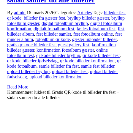
By
admin
|
16. marts 2026
|
Categories:
Articles
|
Tags:
billeder fest
qr kode
,
billeder fra gæster fest
,
bryllup billeder gæster
,
bryllup
fotoalbum gæster
,
digital fotoalbum bryllup
,
digital fotoalbum
konfirmation
,
digitalt fotoalbum fest
,
fælles fotoalbum fest
,
fest
billeder album
,
fest billeder samlet
,
fest fotoalbum online
,
fest
minder album
,
fotoalbum qr kode
,
gæster uploader billeder
,
gratis qr kode billeder fest
,
guest gallery fest
,
konfirmation
billeder gæster
,
konfirmation fotoalbum gæster
,
online
fotoalbum fest
,
qr kode billeder bryllup
,
qr kode billeder fest
,
qr kode billeder fødselsdag
,
qr kode billeder konfirmation
,
qr
kode fotoalbum
,
samle billeder fra fest
,
samle fest billeder
,
upload billeder bryllup
,
upload billeder fest
,
upload billeder
fødselsdag
,
upload billeder konfirmation
|
Read More
Kommentarer lukket
til Gratis QR-kode til billeder fra fest –
sådan samler du alle billeder