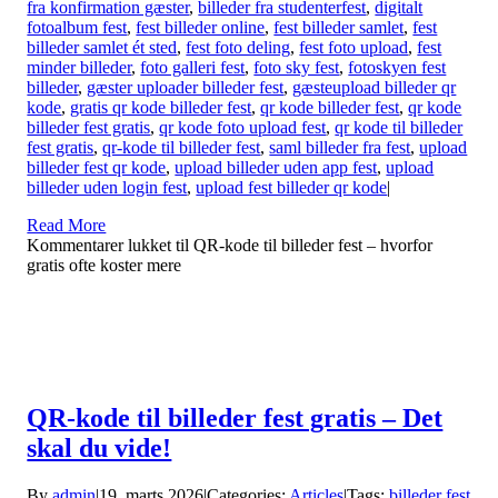
fra konfirmation gæster
,
billeder fra studenterfest
,
digitalt
fotoalbum fest
,
fest billeder online
,
fest billeder samlet
,
fest
billeder samlet ét sted
,
fest foto deling
,
fest foto upload
,
fest
minder billeder
,
foto galleri fest
,
foto sky fest
,
fotoskyen fest
billeder
,
gæster uploader billeder fest
,
gæsteupload billeder qr
kode
,
gratis qr kode billeder fest
,
qr kode billeder fest
,
qr kode
billeder fest gratis
,
qr kode foto upload fest
,
qr kode til billeder
fest gratis
,
qr-kode til billeder fest
,
saml billeder fra fest
,
upload
billeder fest qr kode
,
upload billeder uden app fest
,
upload
billeder uden login fest
,
upload fest billeder qr kode
|
Read More
Kommentarer lukket
til QR-kode til billeder fest – hvorfor
gratis ofte koster mere
QR-kode til billeder fest gratis – Det
skal du vide!
By
admin
|
19. marts 2026
|
Categories:
Articles
|
Tags:
billeder fest