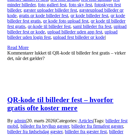
minder billeder
,
foto galleri fest
,
foto sky fest
,
fotoskyen fest
billeder
,
gæster uploader billeder fest
,
gæsteupload billeder qr
kode
,
gratis qr kode billeder fest
,
qr kode billeder fest
,
qr kode
billeder fest gratis
,
qr kode foto upload fest
,
qr kode til billeder
fest gratis
,
qr-kode til billeder fest
,
saml billeder fra fest
,
upload
billeder fest qr kode
,
upload billeder uden app fest
,
upload
billeder uden login fest
,
upload fest billeder qr kode
|
Read More
Kommentarer lukket
til QR-kode til billeder fest gratis – virker
det, når det gælder?
QR-kode til billeder fest – hvorfor
gratis ofte koster mere
By
admin
|
20. marts 2026
|
Categories:
Articles
|
Tags:
billeder fest
mobil
,
billeder fra bryllup gæster
,
billeder fra firmafest gæster
,
billeder fra fødselsdag gæster
,
billeder fra gæster fest
,
billeder