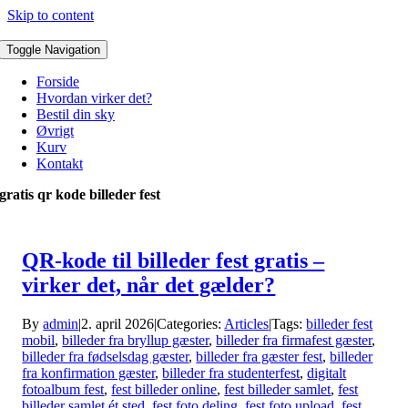
Skip to content
Toggle Navigation
Forside
Hvordan virker det?
Bestil din sky
Øvrigt
Kurv
Kontakt
gratis qr kode billeder fest
QR-kode til billeder fest gratis –
virker det, når det gælder?
By
admin
|
2. april 2026
|
Categories:
Articles
|
Tags:
billeder fest
mobil
,
billeder fra bryllup gæster
,
billeder fra firmafest gæster
,
billeder fra fødselsdag gæster
,
billeder fra gæster fest
,
billeder
fra konfirmation gæster
,
billeder fra studenterfest
,
digitalt
fotoalbum fest
,
fest billeder online
,
fest billeder samlet
,
fest
billeder samlet ét sted
,
fest foto deling
,
fest foto upload
,
fest