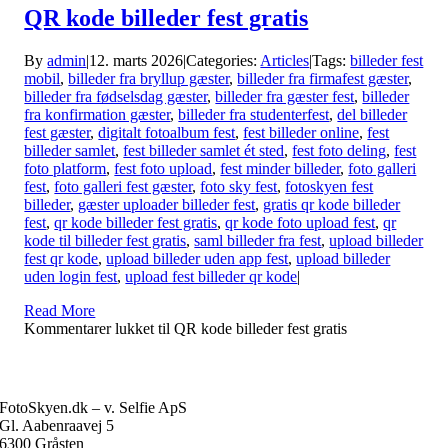
QR kode billeder fest gratis
By
admin
|
12. marts 2026
|
Categories:
Articles
|
Tags:
billeder fest
mobil
,
billeder fra bryllup gæster
,
billeder fra firmafest gæster
,
billeder fra fødselsdag gæster
,
billeder fra gæster fest
,
billeder
fra konfirmation gæster
,
billeder fra studenterfest
,
del billeder
fest gæster
,
digitalt fotoalbum fest
,
fest billeder online
,
fest
billeder samlet
,
fest billeder samlet ét sted
,
fest foto deling
,
fest
foto platform
,
fest foto upload
,
fest minder billeder
,
foto galleri
fest
,
foto galleri fest gæster
,
foto sky fest
,
fotoskyen fest
billeder
,
gæster uploader billeder fest
,
gratis qr kode billeder
fest
,
qr kode billeder fest gratis
,
qr kode foto upload fest
,
qr
kode til billeder fest gratis
,
saml billeder fra fest
,
upload billeder
fest qr kode
,
upload billeder uden app fest
,
upload billeder
uden login fest
,
upload fest billeder qr kode
|
Read More
Kommentarer lukket
til QR kode billeder fest gratis
FotoSkyen.dk – v. Selfie ApS
Gl. Aabenraavej 5
6300 Gråsten