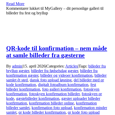
Read More
Kommentarer lukket
til MyGallery – dit personlige galleri til
billeder fra fest og bryllup
QR-kode til konfirmation – nem måde
at samle billeder fra gæsterne
By
admin
|
15. april 2026
|
Categories:
Articles
|
Tags:
billeder fra
bryllup gæster
,
billeder fra fødselsdag gæster
,
billeder fra
konfirmation gæster
,
billeder og videoer konfirmation
,
billeder
samlet ét sted
,
dansk foto upload løsning
,
del billeder med qr
kode konfirmation
,
digitalt fotoalbum konfirmation
,
fest
billeder konfirmation
,
foto galleri konfirmation
,
fotoskyen
konfirmation
,
fotoskyen konfirmation billeder
,
fotoskyen qr
kode
,
gæstebilleder konfirmation
,
gæster uploader billeder
konfirmation
,
konfirmation billeder online
,
konfirmation
billeder samlet
,
konfirmation foto upload
,
konfirmation minder
samlet
,
qr kode billeder konfirmation
,
qr kode foto upload