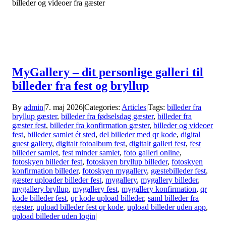
billeder og videoer fra gæster
MyGallery – dit personlige galleri til
billeder fra fest og bryllup
By
admin
|
7. maj 2026
|
Categories:
Articles
|
Tags:
billeder fra
bryllup gæster
,
billeder fra fødselsdag gæster
,
billeder fra
gæster fest
,
billeder fra konfirmation gæster
,
billeder og videoer
fest
,
billeder samlet ét sted
,
del billeder med qr kode
,
digital
guest gallery
,
digitalt fotoalbum fest
,
digitalt galleri fest
,
fest
billeder samlet
,
fest minder samlet
,
foto galleri online
,
fotoskyen billeder fest
,
fotoskyen bryllup billeder
,
fotoskyen
konfirmation billeder
,
fotoskyen mygallery
,
gæstebilleder fest
,
gæster uploader billeder fest
,
mygallery
,
mygallery billeder
,
mygallery bryllup
,
mygallery fest
,
mygallery konfirmation
,
qr
kode billeder fest
,
qr kode upload billeder
,
saml billeder fra
gæster
,
upload billeder fest qr kode
,
upload billeder uden app
,
upload billeder uden login
|