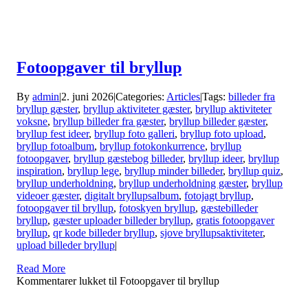
Fotoopgaver til bryllup
By
admin
|
2. juni 2026
|
Categories:
Articles
|
Tags:
billeder fra
bryllup gæster
,
bryllup aktiviteter gæster
,
bryllup aktiviteter
voksne
,
bryllup billeder fra gæster
,
bryllup billeder gæster
,
bryllup fest ideer
,
bryllup foto galleri
,
bryllup foto upload
,
bryllup fotoalbum
,
bryllup fotokonkurrence
,
bryllup
fotoopgaver
,
bryllup gæstebog billeder
,
bryllup ideer
,
bryllup
inspiration
,
bryllup lege
,
bryllup minder billeder
,
bryllup quiz
,
bryllup underholdning
,
bryllup underholdning gæster
,
bryllup
videoer gæster
,
digitalt bryllupsalbum
,
fotojagt bryllup
,
fotoopgaver til bryllup
,
fotoskyen bryllup
,
gæstebilleder
bryllup
,
gæster uploader billeder bryllup
,
gratis fotoopgaver
bryllup
,
qr kode billeder bryllup
,
sjove bryllupsaktiviteter
,
upload billeder bryllup
|
Read More
Kommentarer lukket
til Fotoopgaver til bryllup