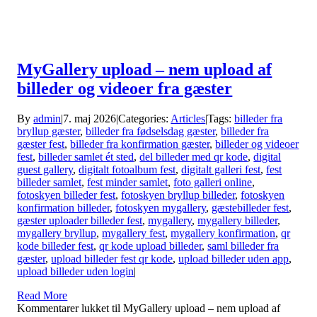
MyGallery upload – nem upload af
billeder og videoer fra gæster
By
admin
|
7. maj 2026
|
Categories:
Articles
|
Tags:
billeder fra
bryllup gæster
,
billeder fra fødselsdag gæster
,
billeder fra
gæster fest
,
billeder fra konfirmation gæster
,
billeder og videoer
fest
,
billeder samlet ét sted
,
del billeder med qr kode
,
digital
guest gallery
,
digitalt fotoalbum fest
,
digitalt galleri fest
,
fest
billeder samlet
,
fest minder samlet
,
foto galleri online
,
fotoskyen billeder fest
,
fotoskyen bryllup billeder
,
fotoskyen
konfirmation billeder
,
fotoskyen mygallery
,
gæstebilleder fest
,
gæster uploader billeder fest
,
mygallery
,
mygallery billeder
,
mygallery bryllup
,
mygallery fest
,
mygallery konfirmation
,
qr
kode billeder fest
,
qr kode upload billeder
,
saml billeder fra
gæster
,
upload billeder fest qr kode
,
upload billeder uden app
,
upload billeder uden login
|
Read More
Kommentarer lukket
til MyGallery upload – nem upload af