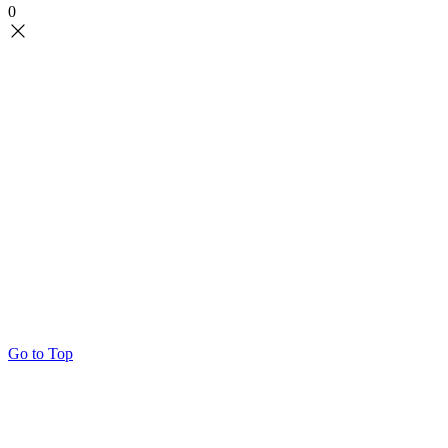
0
Go to Top