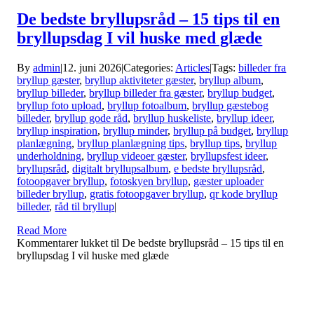
De bedste bryllupsråd – 15 tips til en
bryllupsdag I vil huske med glæde
By
admin
|
12. juni 2026
|
Categories:
Articles
|
Tags:
billeder fra
bryllup gæster
,
bryllup aktiviteter gæster
,
bryllup album
,
bryllup billeder
,
bryllup billeder fra gæster
,
bryllup budget
,
bryllup foto upload
,
bryllup fotoalbum
,
bryllup gæstebog
billeder
,
bryllup gode råd
,
bryllup huskeliste
,
bryllup ideer
,
bryllup inspiration
,
bryllup minder
,
bryllup på budget
,
bryllup
planlægning
,
bryllup planlægning tips
,
bryllup tips
,
bryllup
underholdning
,
bryllup videoer gæster
,
bryllupsfest ideer
,
bryllupsråd
,
digitalt bryllupsalbum
,
e bedste bryllupsråd
,
fotoopgaver bryllup
,
fotoskyen bryllup
,
gæster uploader
billeder bryllup
,
gratis fotoopgaver bryllup
,
qr kode bryllup
billeder
,
råd til bryllup
|
Read More
Kommentarer lukket
til De bedste bryllupsråd – 15 tips til en
bryllupsdag I vil huske med glæde