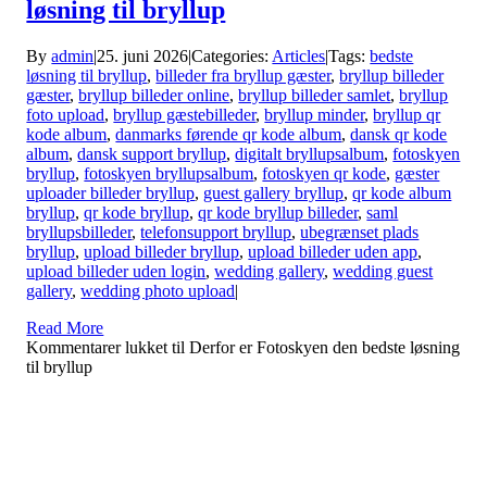
løsning til bryllup
By
admin
|
25. juni 2026
|
Categories:
Articles
|
Tags:
bedste
løsning til bryllup
,
billeder fra bryllup gæster
,
bryllup billeder
gæster
,
bryllup billeder online
,
bryllup billeder samlet
,
bryllup
foto upload
,
bryllup gæstebilleder
,
bryllup minder
,
bryllup qr
kode album
,
danmarks førende qr kode album
,
dansk qr kode
album
,
dansk support bryllup
,
digitalt bryllupsalbum
,
fotoskyen
bryllup
,
fotoskyen bryllupsalbum
,
fotoskyen qr kode
,
gæster
uploader billeder bryllup
,
guest gallery bryllup
,
qr kode album
bryllup
,
qr kode bryllup
,
qr kode bryllup billeder
,
saml
bryllupsbilleder
,
telefonsupport bryllup
,
ubegrænset plads
bryllup
,
upload billeder bryllup
,
upload billeder uden app
,
upload billeder uden login
,
wedding gallery
,
wedding guest
gallery
,
wedding photo upload
|
Read More
Kommentarer lukket
til Derfor er Fotoskyen den bedste løsning
til bryllup