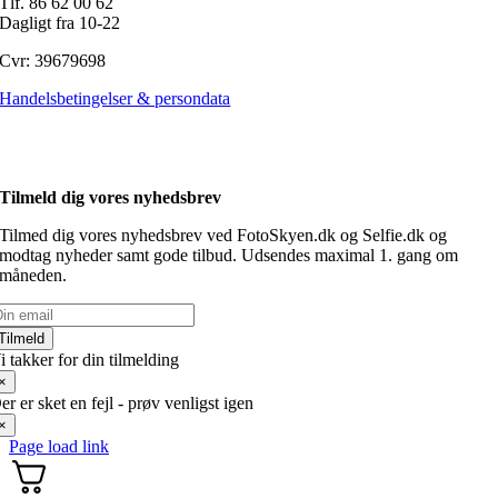
Tlf. 86 62 00 62
Dagligt fra 10-22
Cvr: 39679698
Handelsbetingelser & persondata
Tilmeld dig vores nyhedsbrev
Tilmed dig vores nyhedsbrev ved FotoSkyen.dk og Selfie.dk og
modtag nyheder samt gode tilbud. Udsendes maximal 1. gang om
måneden.
Tilmeld
i takker for din tilmelding
×
er er sket en fejl - prøv venligst igen
×
Page load link