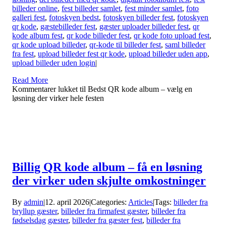
billeder online
,
fest billeder samlet
,
fest minder samlet
,
foto
galleri fest
,
fotoskyen bedst
,
fotoskyen billeder fest
,
fotoskyen
qr kode
,
gæstebilleder fest
,
gæster uploader billeder fest
,
qr
kode album fest
,
qr kode billeder fest
,
qr kode foto upload fest
,
qr kode upload billeder
,
qr-kode til billeder fest
,
saml billeder
fra fest
,
upload billeder fest qr kode
,
upload billeder uden app
,
upload billeder uden login
|
Read More
Kommentarer lukket
til Bedst QR kode album – vælg en
løsning der virker hele festen
Billig QR kode album – få en løsning
der virker uden skjulte omkostninger
By
admin
|
12. april 2026
|
Categories:
Articles
|
Tags:
billeder fra
bryllup gæster
,
billeder fra firmafest gæster
,
billeder fra
fødselsdag gæster
,
billeder fra gæster fest
,
billeder fra