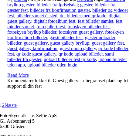
bryllup gæster
,
billeder fra fødselsdag gæster
,
billeder fra
gæster fest
,
billeder fra konfirmation gæster
,
billeder og videoer
fest
,
billeder samlet ét sted
,
del billeder med qr kode
,
digital
guest gallery
,
digitalt fotoalbum fest
,
fest billeder samlet
,
fest
minder samlet
,
foto galleri fest
,
fotoskyen billeder fest
,
fotoskyen bryllup billeder
,
fotoskyen guest gallery
,
fotoskyen
konfirmation billeder
,
gæstebilleder fest
,
gæster uploader
billeder
,
guest gallery
,
guest gallery bryllup
,
guest gallery fest
,
guest gallery konfirmation
,
guest photo gallery
,
qr kode billeder
fest
,
qr kode guest gallery
,
qr kode upload billeder
,
saml
billeder fra gæster
,
upload billeder fest qr kode
,
upload billeder
uden app
,
upload billeder uden login
|
Read More
Kommentarer lukket
til Guest gallery – ubegrænset plads og fri
support til din fest
1
2
Næste
FotoSkyen.dk – v. Selfie ApS
Gl. Aabenraavej 5
6300 Gråsten