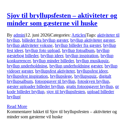
Sjov til bryllupsfesten – aktiviteter og
minder som gæsterne vil huske
By
admin
|
12. juni 2026
|
Categories:
Articles
|
Tags:
aktiviteter til
bryllup
,
billeder fra bryllup gæster
,
bryllup aktiviteter gæster
,
bryllup aktiviteter voksne
,
bryllup billeder fra gæster
,
bryllup
fest ideer
,
bryllup foto upload
,
bryllup fotoalbum
,
bryllup
gæstebog billeder
,
bryllup ideer
,
bryllup inspiration
,
bryllup
konkurrencer
,
bryllup minder billeder
,
bryllup musikquiz
,
bryllup underholdning
,
bryllup underholdning gæster
,
bryllup
videoer gæster
,
bryllupsfest aktiviteter
,
bryllupsfest ideer
,
bryllupsfest inspiration
,
bryllupslege
,
bryllupsquiz
,
digitalt
bryllupsalbum
,
fotoopgaver til bryllup
,
fotoskyen bryllup
,
gæster uploader billeder bryllup
,
gratis fotoopgaver bryllup
,
qr
kode billeder bryllup
,
sjov til bryllupsfesten
,
upload billeder
bryllup
|
Read More
Kommentarer lukket
til Sjov til bryllupsfesten – aktiviteter og
minder som gæsterne vil huske