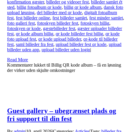
konfirmation gæster
,
billeder og videoer fest
,
billeder samlet ét
sted
,
billig fotoalbum qr kode
,
billig qr kode album
,
dansk foto
upload løsning
,
del billeder med qr kode
,
digitalt fotoalbum
fest
,
fest billeder online
,
fest billeder samlet
,
fest minder samlet
,
foto galleri fest
,
fotoskyen billeder fest
,
fotoskyen billig
,
fotoskyen qr kode
,
gæstebilleder fest
,
gæster uploader billeder
fest
,
qr kode album billig
,
qr kode billeder fest billig
,
qr kode
foto upload fest
,
qr kode upload billeder
,
qr-kode til billeder
fest
,
saml billeder fra fest
,
upload billeder fest qr kode
,
upload
billeder uden app
,
upload billeder uden login
|
Read More
Kommentarer lukket
til Billig QR kode album – få en løsning
der virker uden skjulte omkostninger
Guest gallery – ubegrænset plads og
fri support til din fest
By
admin
|
10. april 2026
|
Categories:
Articles
|
Tags:
billeder fra