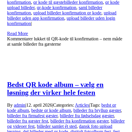
konfirmation
,
qr kode til gæstebilleder konfirmation
,
qr kode
upload billeder
,
qr-kode konfirmation
,
saml billeder
konfirmation
,
upload billeder konfirmation qr kode
,
upload
billeder uden app konfirmation
,
upload billeder uden login
konfirmation
|
Read More
Kommentarer lukket
til QR-kode til konfirmation – nem måde
at samle billeder fra gæsterne
Bedst QR kode album – vælg en
løsning der virker hele festen
By
admin
|
12. april 2026
|
Categories:
Articles
|
Tags:
bedst qr
kode album
,
bedste qr kode album
,
billeder fra bryllup gæster
,
billeder fra firmafest gæster
,
billeder fra fødselsdag gæster
,
billeder fra gæster fest
,
billeder fra konfirmation gæster
,
billeder
og videoer fest
,
billeder samlet ét sted
,
dansk foto upload
løsning
,
del billeder med qr kode
,
digitalt fotoalbum fest
,
fest