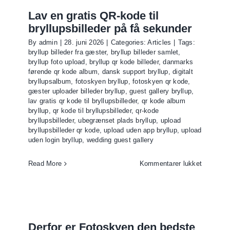
Lav en gratis QR-kode til
bryllupsbilleder på få sekunder
By
admin
|
28. juni 2026
|
Categories:
Articles
|
Tags:
bryllup billeder fra gæster
,
bryllup billeder samlet
,
bryllup foto upload
,
bryllup qr kode billeder
,
danmarks
førende qr kode album
,
dansk support bryllup
,
digitalt
bryllupsalbum
,
fotoskyen bryllup
,
fotoskyen qr kode
,
gæster uploader billeder bryllup
,
guest gallery bryllup
,
lav gratis qr kode til bryllupsbilleder
,
qr kode album
bryllup
,
qr kode til bryllupsbilleder
,
qr-kode
bryllupsbilleder
,
ubegrænset plads bryllup
,
upload
bryllupsbilleder qr kode
,
upload uden app bryllup
,
upload
uden login bryllup
,
wedding guest gallery
til
Read More
Kommentarer lukket
Lav
en
gratis
QR-
kode
Derfor er Fotoskyen den bedste