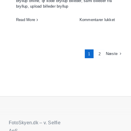
bryllup online
,
qr kode bryllup billeder
,
saml billeder fra
bryllup
,
upload billeder bryllup
til
Read More
Kommentarer lukket
Saml
billeder
fra
bryllup
Næste
1
2
FotoSkyen.dk – v. Selfie
ApS