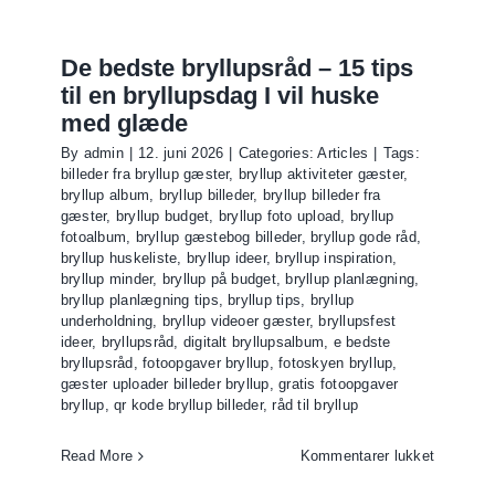
komplet
guide
til
De bedste bryllupsråd – 15 tips
et
til en bryllupsdag I vil huske
bryllup
med glæde
gæstern
By
admin
|
12. juni 2026
|
Categories:
Articles
|
Tags:
husker
billeder fra bryllup gæster
,
bryllup aktiviteter gæster
,
bryllup album
,
bryllup billeder
,
bryllup billeder fra
gæster
,
bryllup budget
,
bryllup foto upload
,
bryllup
fotoalbum
,
bryllup gæstebog billeder
,
bryllup gode råd
,
bryllup huskeliste
,
bryllup ideer
,
bryllup inspiration
,
bryllup minder
,
bryllup på budget
,
bryllup planlægning
,
bryllup planlægning tips
,
bryllup tips
,
bryllup
underholdning
,
bryllup videoer gæster
,
bryllupsfest
ideer
,
bryllupsråd
,
digitalt bryllupsalbum
,
e bedste
bryllupsråd
,
fotoopgaver bryllup
,
fotoskyen bryllup
,
gæster uploader billeder bryllup
,
gratis fotoopgaver
bryllup
,
qr kode bryllup billeder
,
råd til bryllup
til
Read More
Kommentarer lukket
De