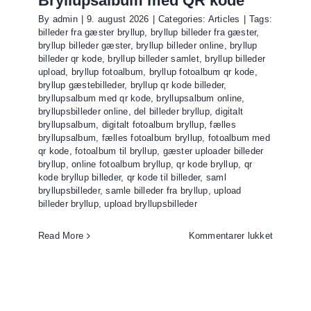
Bryllupsalbum med QR kode
By
admin
|
9. august 2026
|
Categories:
Articles
|
Tags:
billeder fra gæster bryllup
,
bryllup billeder fra gæster
,
bryllup billeder gæster
,
bryllup billeder online
,
bryllup
billeder qr kode
,
bryllup billeder samlet
,
bryllup billeder
upload
,
bryllup fotoalbum
,
bryllup fotoalbum qr kode
,
bryllup gæstebilleder
,
bryllup qr kode billeder
,
bryllupsalbum med qr kode
,
bryllupsalbum online
,
bryllupsbilleder online
,
del billeder bryllup
,
digitalt
bryllupsalbum
,
digitalt fotoalbum bryllup
,
fælles
bryllupsalbum
,
fælles fotoalbum bryllup
,
fotoalbum med
qr kode
,
fotoalbum til bryllup
,
gæster uploader billeder
bryllup
,
online fotoalbum bryllup
,
qr kode bryllup
,
qr
kode bryllup billeder
,
qr kode til billeder
,
saml
bryllupsbilleder
,
samle billeder fra bryllup
,
upload
billeder bryllup
,
upload bryllupsbilleder
til
Read More
Kommentarer lukket
Bryllups
med
QR
kode