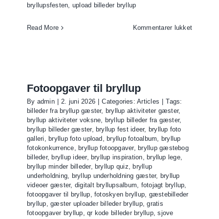
bryllupsfesten
,
upload billeder bryllup
til
Read More
Kommentarer lukket
Sjov
til
bryllupsf
–
aktivitete
Fotoopgaver til bryllup
og
By
admin
|
2. juni 2026
|
Categories:
Articles
|
Tags:
minder
billeder fra bryllup gæster
,
bryllup aktiviteter gæster
,
som
bryllup aktiviteter voksne
,
bryllup billeder fra gæster
,
gæstern
bryllup billeder gæster
,
bryllup fest ideer
,
bryllup foto
galleri
,
bryllup foto upload
,
bryllup fotoalbum
,
bryllup
vil
fotokonkurrence
,
bryllup fotoopgaver
,
bryllup gæstebog
huske
billeder
,
bryllup ideer
,
bryllup inspiration
,
bryllup lege
,
bryllup minder billeder
,
bryllup quiz
,
bryllup
underholdning
,
bryllup underholdning gæster
,
bryllup
videoer gæster
,
digitalt bryllupsalbum
,
fotojagt bryllup
,
fotoopgaver til bryllup
,
fotoskyen bryllup
,
gæstebilleder
bryllup
,
gæster uploader billeder bryllup
,
gratis
fotoopgaver bryllup
,
qr kode billeder bryllup
,
sjove