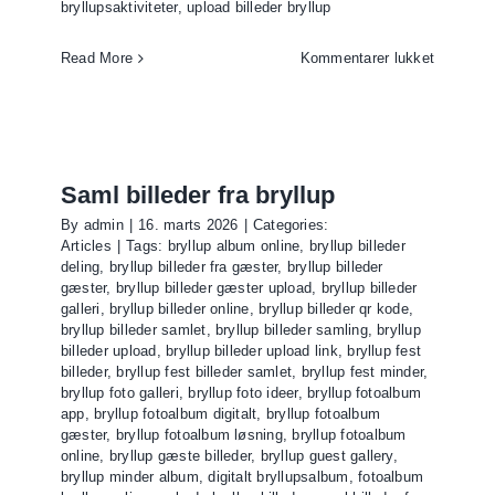
bryllupsaktiviteter
,
upload billeder bryllup
til
Read More
Kommentarer lukket
Fotoopga
til
bryllup
Saml billeder fra bryllup
By
admin
|
16. marts 2026
|
Categories:
Articles
|
Tags:
bryllup album online
,
bryllup billeder
deling
,
bryllup billeder fra gæster
,
bryllup billeder
gæster
,
bryllup billeder gæster upload
,
bryllup billeder
galleri
,
bryllup billeder online
,
bryllup billeder qr kode
,
bryllup billeder samlet
,
bryllup billeder samling
,
bryllup
billeder upload
,
bryllup billeder upload link
,
bryllup fest
billeder
,
bryllup fest billeder samlet
,
bryllup fest minder
,
bryllup foto galleri
,
bryllup foto ideer
,
bryllup fotoalbum
app
,
bryllup fotoalbum digitalt
,
bryllup fotoalbum
gæster
,
bryllup fotoalbum løsning
,
bryllup fotoalbum
online
,
bryllup gæste billeder
,
bryllup guest gallery
,
bryllup minder album
,
digitalt bryllupsalbum
,
fotoalbum