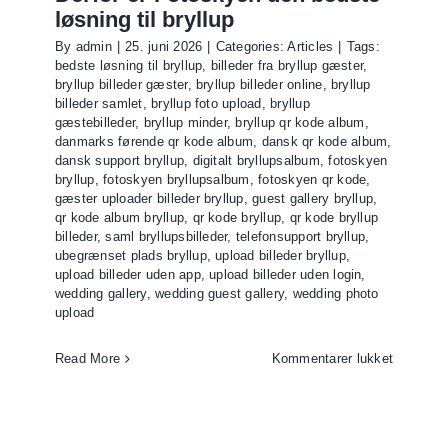
til
løsning til bryllup
bryllupsb
By
admin
|
25. juni 2026
|
Categories:
Articles
|
Tags:
på
bedste løsning til bryllup
,
billeder fra bryllup gæster
,
få
bryllup billeder gæster
,
bryllup billeder online
,
bryllup
sekunder
billeder samlet
,
bryllup foto upload
,
bryllup
gæstebilleder
,
bryllup minder
,
bryllup qr kode album
,
danmarks førende qr kode album
,
dansk qr kode album
,
dansk support bryllup
,
digitalt bryllupsalbum
,
fotoskyen
bryllup
,
fotoskyen bryllupsalbum
,
fotoskyen qr kode
,
gæster uploader billeder bryllup
,
guest gallery bryllup
,
qr kode album bryllup
,
qr kode bryllup
,
qr kode bryllup
billeder
,
saml bryllupsbilleder
,
telefonsupport bryllup
,
ubegrænset plads bryllup
,
upload billeder bryllup
,
upload billeder uden app
,
upload billeder uden login
,
wedding gallery
,
wedding guest gallery
,
wedding photo
upload
til
Read More
Kommentarer lukket
Derfor
er
Fotosky