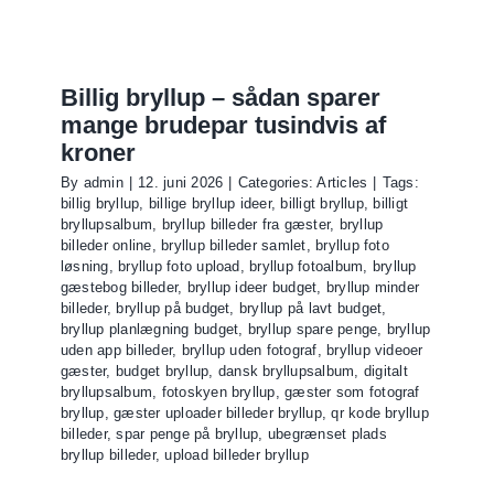
bedste
bryllupsr
–
15
Billig bryllup – sådan sparer
tips
mange brudepar tusindvis af
til
kroner
en
By
admin
|
12. juni 2026
|
Categories:
Articles
|
Tags:
bryllups
billig bryllup
,
billige bryllup ideer
,
billigt bryllup
,
billigt
I
bryllupsalbum
,
bryllup billeder fra gæster
,
bryllup
vil
billeder online
,
bryllup billeder samlet
,
bryllup foto
huske
løsning
,
bryllup foto upload
,
bryllup fotoalbum
,
bryllup
gæstebog billeder
,
bryllup ideer budget
,
bryllup minder
med
billeder
,
bryllup på budget
,
bryllup på lavt budget
,
glæde
bryllup planlægning budget
,
bryllup spare penge
,
bryllup
uden app billeder
,
bryllup uden fotograf
,
bryllup videoer
gæster
,
budget bryllup
,
dansk bryllupsalbum
,
digitalt
bryllupsalbum
,
fotoskyen bryllup
,
gæster som fotograf
bryllup
,
gæster uploader billeder bryllup
,
qr kode bryllup
billeder
,
spar penge på bryllup
,
ubegrænset plads
bryllup billeder
,
upload billeder bryllup