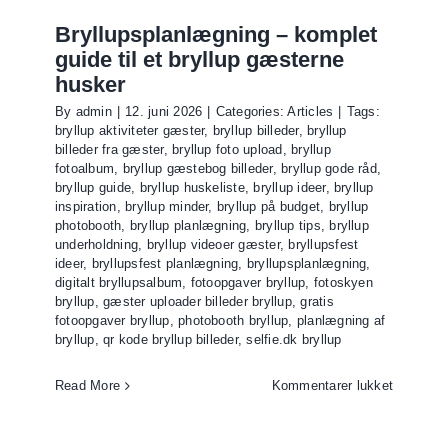
den
bedste
Bryllupsplanlægning – komplet
løsning
guide til et bryllup gæsterne
til
husker
bryllup
By
admin
|
12. juni 2026
|
Categories:
Articles
|
Tags:
bryllup aktiviteter gæster
,
bryllup billeder
,
bryllup
billeder fra gæster
,
bryllup foto upload
,
bryllup
fotoalbum
,
bryllup gæstebog billeder
,
bryllup gode råd
,
bryllup guide
,
bryllup huskeliste
,
bryllup ideer
,
bryllup
inspiration
,
bryllup minder
,
bryllup på budget
,
bryllup
photobooth
,
bryllup planlægning
,
bryllup tips
,
bryllup
underholdning
,
bryllup videoer gæster
,
bryllupsfest
ideer
,
bryllupsfest planlægning
,
bryllupsplanlægning
,
digitalt bryllupsalbum
,
fotoopgaver bryllup
,
fotoskyen
bryllup
,
gæster uploader billeder bryllup
,
gratis
fotoopgaver bryllup
,
photobooth bryllup
,
planlægning af
bryllup
,
qr kode bryllup billeder
,
selfie.dk bryllup
til
Read More
Kommentarer lukket
Bryllups
–