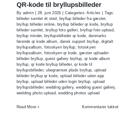
QR-kode til bryllupsbilleder
By
admin
|
28. juni 2026
|
Categories:
Articles
|
Tags:
billeder samlet ét sted
,
bryllup billeder fra gæster
,
bryllup billeder online
,
bryllup billeder qr kode
,
bryllup
billeder samlet
,
bryllup foto galleri
,
bryllup foto upload
,
bryllup minder
,
bryllupsbilleder qr kode
,
danmarks
førende qr kode album
,
dansk support bryllup
,
digitalt
bryllupsalbum
,
fotoskyen bryllup
,
fotoskyen
bryllupsalbum
,
fotoskyen qr kode
,
gæster uploader
billeder bryllup
,
guest gallery bryllup
,
qr kode album
bryllup
,
qr kode bryllup billeder
,
qr kode til
bryllupsbilleder
,
ubegrænset plads bryllup
,
upload
billeder bryllup qr kode
,
upload billeder uden app
bryllup
,
upload billeder uden login bryllup
,
upload
bryllupsbilleder
,
wedding gallery
,
wedding guest gallery
,
wedding photo upload
,
wedding photos upload
til
Read More
Kommentarer lukket
QR-
kode
til
bryllupsb