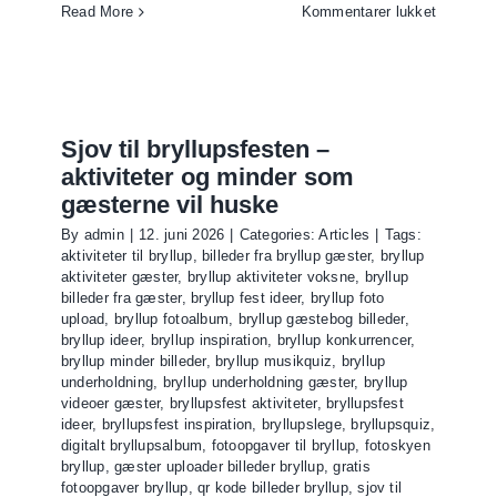
til
Read More
Kommentarer lukket
Billig
bryllup
–
sådan
sparer
Sjov til bryllupsfesten –
mange
aktiviteter og minder som
brudepar
gæsterne vil huske
tusindvis
By
admin
|
12. juni 2026
|
Categories:
Articles
|
Tags:
af
aktiviteter til bryllup
,
billeder fra bryllup gæster
,
bryllup
kroner
aktiviteter gæster
,
bryllup aktiviteter voksne
,
bryllup
billeder fra gæster
,
bryllup fest ideer
,
bryllup foto
upload
,
bryllup fotoalbum
,
bryllup gæstebog billeder
,
bryllup ideer
,
bryllup inspiration
,
bryllup konkurrencer
,
bryllup minder billeder
,
bryllup musikquiz
,
bryllup
underholdning
,
bryllup underholdning gæster
,
bryllup
videoer gæster
,
bryllupsfest aktiviteter
,
bryllupsfest
ideer
,
bryllupsfest inspiration
,
bryllupslege
,
bryllupsquiz
,
digitalt bryllupsalbum
,
fotoopgaver til bryllup
,
fotoskyen
bryllup
,
gæster uploader billeder bryllup
,
gratis
fotoopgaver bryllup
,
qr kode billeder bryllup
,
sjov til