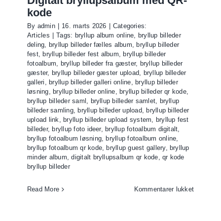
Digitalt bryllupsalbum med QR-
kode
By
admin
|
16. marts 2026
|
Categories:
Articles
|
Tags:
bryllup album online
,
bryllup billeder
deling
,
bryllup billeder fælles album
,
bryllup billeder
fest
,
bryllup billeder fest album
,
bryllup billeder
fotoalbum
,
bryllup billeder fra gæster
,
bryllup billeder
gæster
,
bryllup billeder gæster upload
,
bryllup billeder
galleri
,
bryllup billeder galleri online
,
bryllup billeder
løsning
,
bryllup billeder online
,
bryllup billeder qr kode
,
bryllup billeder saml
,
bryllup billeder samlet
,
bryllup
billeder samling
,
bryllup billeder upload
,
bryllup billeder
upload link
,
bryllup billeder upload system
,
bryllup fest
billeder
,
bryllup foto ideer
,
bryllup fotoalbum digitalt
,
bryllup fotoalbum løsning
,
bryllup fotoalbum online
,
bryllup fotoalbum qr kode
,
bryllup guest gallery
,
bryllup
minder album
,
digitalt bryllupsalbum qr kode
,
qr kode
bryllup billeder
til
Read More
Kommentarer lukket
Digitalt
bryllups