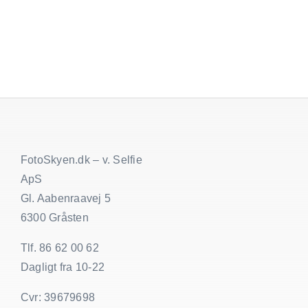
fra
bryllup
FotoSkyen.dk – v. Selfie
ApS
Gl. Aabenraavej 5
6300 Gråsten
Tlf. 86 62 00 62
Dagligt fra 10-22
Cvr: 39679698