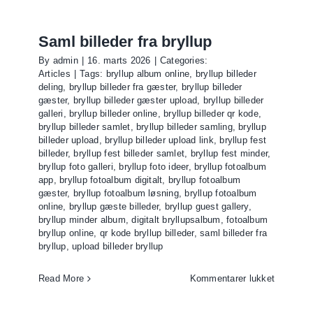
med
QR-
kode
Saml billeder fra bryllup
By
admin
|
16. marts 2026
|
Categories:
Articles
|
Tags:
bryllup album online
,
bryllup billeder
deling
,
bryllup billeder fra gæster
,
bryllup billeder
gæster
,
bryllup billeder gæster upload
,
bryllup billeder
galleri
,
bryllup billeder online
,
bryllup billeder qr kode
,
bryllup billeder samlet
,
bryllup billeder samling
,
bryllup
billeder upload
,
bryllup billeder upload link
,
bryllup fest
billeder
,
bryllup fest billeder samlet
,
bryllup fest minder
,
bryllup foto galleri
,
bryllup foto ideer
,
bryllup fotoalbum
app
,
bryllup fotoalbum digitalt
,
bryllup fotoalbum
gæster
,
bryllup fotoalbum løsning
,
bryllup fotoalbum
online
,
bryllup gæste billeder
,
bryllup guest gallery
,
bryllup minder album
,
digitalt bryllupsalbum
,
fotoalbum
bryllup online
,
qr kode bryllup billeder
,
saml billeder fra
bryllup
,
upload billeder bryllup
til
Read More
Kommentarer lukket
Saml
billeder