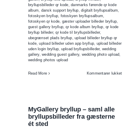
bryllupsbilleder qr kode
,
danmarks førende qr kode
album
,
dansk support bryllup
,
digitalt bryllupsalbum
,
fotoskyen bryllup
,
fotoskyen bryllupsalbum
,
fotoskyen qr kode
,
gæster uploader billeder bryllup
,
guest gallery bryllup
,
qr kode album bryllup
,
qr kode
bryllup billeder
,
qr kode til bryllupsbilleder
,
ubegrænset plads bryllup
,
upload billeder bryllup qr
kode
,
upload billeder uden app bryllup
,
upload billeder
uden login bryllup
,
upload bryllupsbilleder
,
wedding
gallery
,
wedding guest gallery
,
wedding photo upload
,
wedding photos upload
til
Read More
Kommentarer lukket
QR-
kod
til
bryll
MyGallery bryllup – saml alle
bryllupsbilleder fra gæsterne
ét sted