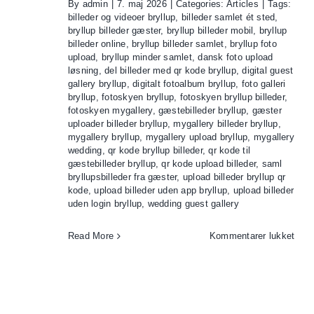
By
admin
|
7. maj 2026
|
Categories:
Articles
|
Tags:
billeder og videoer bryllup
,
billeder samlet ét sted
,
bryllup billeder gæster
,
bryllup billeder mobil
,
bryllup
billeder online
,
bryllup billeder samlet
,
bryllup foto
upload
,
bryllup minder samlet
,
dansk foto upload
løsning
,
del billeder med qr kode bryllup
,
digital guest
gallery bryllup
,
digitalt fotoalbum bryllup
,
foto galleri
bryllup
,
fotoskyen bryllup
,
fotoskyen bryllup billeder
,
fotoskyen mygallery
,
gæstebilleder bryllup
,
gæster
uploader billeder bryllup
,
mygallery billeder bryllup
,
mygallery bryllup
,
mygallery upload bryllup
,
mygallery
wedding
,
qr kode bryllup billeder
,
qr kode til
gæstebilleder bryllup
,
qr kode upload billeder
,
saml
bryllupsbilleder fra gæster
,
upload billeder bryllup qr
kode
,
upload billeder uden app bryllup
,
upload billeder
uden login bryllup
,
wedding guest gallery
til
Read More
Kommentarer lukket
MyGa
bryll
–
sam