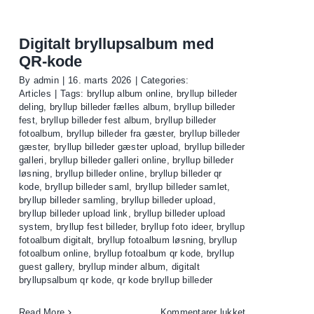
fotoalbum
bryllup
–
Digitalt bryllupsalbum med
nem
QR-kode
deling
By
admin
|
16. marts 2026
|
Categories:
af
Articles
|
Tags:
bryllup album online
,
bryllup billeder
billeder
deling
,
bryllup billeder fælles album
,
bryllup billeder
fra
fest
,
bryllup billeder fest album
,
bryllup billeder
fotoalbum
,
bryllup billeder fra gæster
,
bryllup billeder
gæster
gæster
,
bryllup billeder gæster upload
,
bryllup billeder
galleri
,
bryllup billeder galleri online
,
bryllup billeder
løsning
,
bryllup billeder online
,
bryllup billeder qr
kode
,
bryllup billeder saml
,
bryllup billeder samlet
,
bryllup billeder samling
,
bryllup billeder upload
,
bryllup billeder upload link
,
bryllup billeder upload
system
,
bryllup fest billeder
,
bryllup foto ideer
,
bryllup
fotoalbum digitalt
,
bryllup fotoalbum løsning
,
bryllup
fotoalbum online
,
bryllup fotoalbum qr kode
,
bryllup
guest gallery
,
bryllup minder album
,
digitalt
bryllupsalbum qr kode
,
qr kode bryllup billeder
til
Read More
Kommentarer lukket