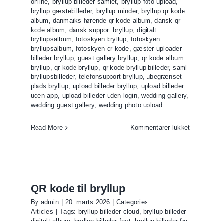
online
,
bryllup billeder samlet
,
bryllup foto upload
,
bryllup gæstebilleder
,
bryllup minder
,
bryllup qr kode
album
,
danmarks førende qr kode album
,
dansk qr
kode album
,
dansk support bryllup
,
digitalt
bryllupsalbum
,
fotoskyen bryllup
,
fotoskyen
bryllupsalbum
,
fotoskyen qr kode
,
gæster uploader
billeder bryllup
,
guest gallery bryllup
,
qr kode album
bryllup
,
qr kode bryllup
,
qr kode bryllup billeder
,
saml
bryllupsbilleder
,
telefonsupport bryllup
,
ubegrænset
plads bryllup
,
upload billeder bryllup
,
upload billeder
uden app
,
upload billeder uden login
,
wedding gallery
,
wedding guest gallery
,
wedding photo upload
til
Read More
Kommentarer lukket
Derfor
e
er
Fotoskyen
upsbilleder
den
bedste
QR kode til bryllup
løsning
By
admin
|
20. marts 2026
|
Categories:
til
Articles
|
Tags:
bryllup billeder cloud
,
bryllup billeder
bryllup
digitalt album
,
bryllup billeder fest
,
bryllup billeder fra