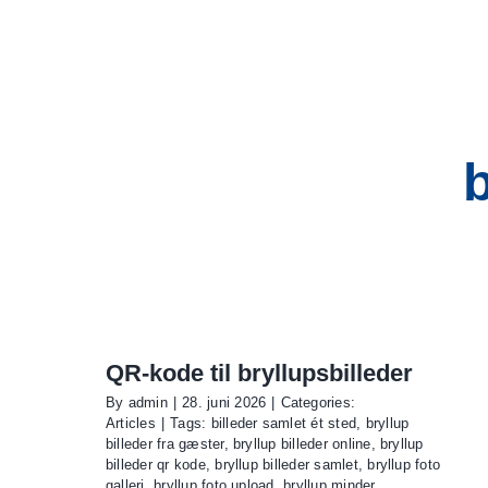
Skip
to
content
b
QR-kode til bryllupsbilleder
By
admin
|
28. juni 2026
|
Categories:
Articles
|
Tags:
billeder samlet ét sted
,
bryllup
billeder fra gæster
,
bryllup billeder online
,
bryllup
billeder qr kode
,
bryllup billeder samlet
,
bryllup foto
galleri
,
bryllup foto upload
,
bryllup minder
,