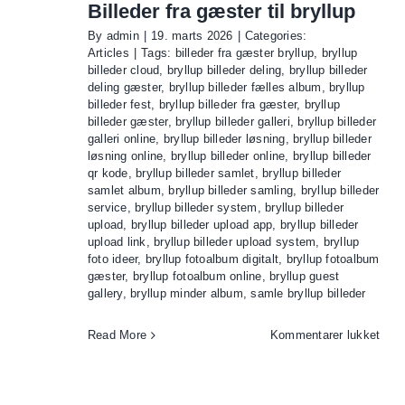
alle
Billeder fra gæster til bryllup
bryll
By
admin
|
19. marts 2026
|
Categories:
fra
Articles
|
Tags:
billeder fra gæster bryllup
,
bryllup
gæst
billeder cloud
,
bryllup billeder deling
,
bryllup billeder
ét
deling gæster
,
bryllup billeder fælles album
,
bryllup
billeder fest
,
bryllup billeder fra gæster
,
bryllup
sted
billeder gæster
,
bryllup billeder galleri
,
bryllup billeder
galleri online
,
bryllup billeder løsning
,
bryllup billeder
løsning online
,
bryllup billeder online
,
bryllup billeder
qr kode
,
bryllup billeder samlet
,
bryllup billeder
samlet album
,
bryllup billeder samling
,
bryllup billeder
service
,
bryllup billeder system
,
bryllup billeder
upload
,
bryllup billeder upload app
,
bryllup billeder
upload link
,
bryllup billeder upload system
,
bryllup
foto ideer
,
bryllup fotoalbum digitalt
,
bryllup fotoalbum
gæster
,
bryllup fotoalbum online
,
bryllup guest
gallery
,
bryllup minder album
,
samle bryllup billeder
til
Read More
Kommentarer lukket
Bille
fra
gæst