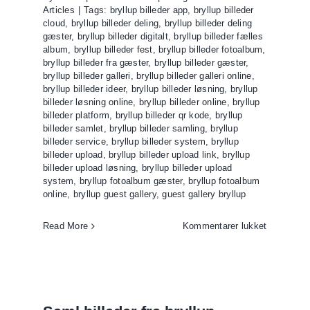
Articles
|
Tags:
bryllup billeder app
,
bryllup billeder
upsbilleder
cloud
,
bryllup billeder deling
,
bryllup billeder deling
gæster
,
bryllup billeder digitalt
,
bryllup billeder fælles
erne
album
,
bryllup billeder fest
,
bryllup billeder fotoalbum
,
bryllup billeder fra gæster
,
bryllup billeder gæster
,
bryllup billeder galleri
,
bryllup billeder galleri online
,
bryllup billeder ideer
,
bryllup billeder løsning
,
bryllup
billeder løsning online
,
bryllup billeder online
,
bryllup
billeder platform
,
bryllup billeder qr kode
,
bryllup
billeder samlet
,
bryllup billeder samling
,
bryllup
billeder service
,
bryllup billeder system
,
bryllup
billeder upload
,
bryllup billeder upload link
,
bryllup
billeder upload løsning
,
bryllup billeder upload
system
,
bryllup fotoalbum gæster
,
bryllup fotoalbum
online
,
bryllup guest gallery
,
guest gallery bryllup
til
Read More
Kommentarer lukket
Guest
gallery
der
er