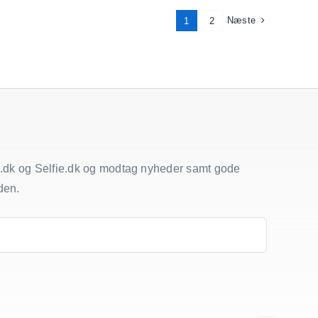
Næste
1
2
.dk og Selfie.dk og modtag nyheder samt gode
den.