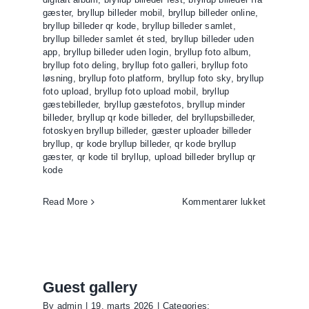
gæster
,
bryllup billeder mobil
,
bryllup billeder online
,
bryllup billeder qr kode
,
bryllup billeder samlet
,
bryllup billeder samlet ét sted
,
bryllup billeder uden
app
,
bryllup billeder uden login
,
bryllup foto album
,
bryllup foto deling
,
bryllup foto galleri
,
bryllup foto
løsning
,
bryllup foto platform
,
bryllup foto sky
,
bryllup
foto upload
,
bryllup foto upload mobil
,
bryllup
gæstebilleder
,
bryllup gæstefotos
,
bryllup minder
billeder
,
bryllup qr kode billeder
,
del bryllupsbilleder
,
fotoskyen bryllup billeder
,
gæster uploader billeder
bryllup
,
qr kode bryllup billeder
,
qr kode bryllup
gæster
,
qr kode til bryllup
,
upload billeder bryllup qr
kode
til
Read More
Kommentarer lukket
QR
kode
llery
til
up
bryllup
Guest gallery
l
By
admin
|
19. marts 2026
|
Categories: