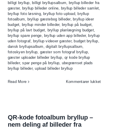
billigt bryllup
,
billigt bryllupsalbum
,
bryllup billeder fra
gæster
,
bryllup billeder online
,
bryllup billeder samlet
,
bryllup foto løsning
,
bryllup foto upload
,
bryllup
fotoalbum
,
bryllup gæstebog billeder
,
bryllup ideer
budget
,
bryllup minder billeder
,
bryllup på budget
,
bryllup på lavt budget
,
bryllup planlægning budget
,
bryllup spare penge
,
bryllup uden app billeder
,
bryllup
uden fotograf
,
bryllup videoer gæster
,
budget bryllup
,
dansk bryllupsalbum
,
digitalt bryllupsalbum
,
fotoskyen bryllup
,
gæster som fotograf bryllup
,
gæster uploader billeder bryllup
,
qr kode bryllup
billeder
,
spar penge på bryllup
,
ubegrænset plads
bryllup billeder
,
upload billeder bryllup
til
Read More
Kommentarer lukket
Billig
bryllup
–
sådan
sparer
QR-kode fotoalbum bryllup –
mange
nem deling af billeder fra
brudepar