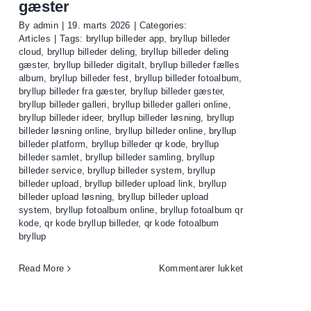
gæster
tusindvis
By
admin
|
19. marts 2026
|
Categories:
af
Articles
|
Tags:
bryllup billeder app
,
bryllup billeder
kroner
cloud
,
bryllup billeder deling
,
bryllup billeder deling
gæster
,
bryllup billeder digitalt
,
bryllup billeder fælles
album
,
bryllup billeder fest
,
bryllup billeder fotoalbum
,
bryllup billeder fra gæster
,
bryllup billeder gæster
,
bryllup billeder galleri
,
bryllup billeder galleri online
,
bryllup billeder ideer
,
bryllup billeder løsning
,
bryllup
billeder løsning online
,
bryllup billeder online
,
bryllup
billeder platform
,
bryllup billeder qr kode
,
bryllup
billeder samlet
,
bryllup billeder samling
,
bryllup
billeder service
,
bryllup billeder system
,
bryllup
billeder upload
,
bryllup billeder upload link
,
bryllup
billeder upload løsning
,
bryllup billeder upload
system
,
bryllup fotoalbum online
,
bryllup fotoalbum qr
kode
,
qr kode bryllup billeder
,
qr kode fotoalbum
bryllup
til
Read More
Kommentarer lukket
QR-
kode