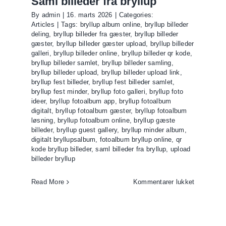
Saml billeder fra bryllup
By
admin
|
16. marts 2026
|
Categories:
up
Articles
|
Tags:
bryllup album online
,
bryllup billeder
deling
,
bryllup billeder fra gæster
,
bryllup billeder
gæster
,
bryllup billeder gæster upload
,
bryllup billeder
galleri
,
bryllup billeder online
,
bryllup billeder qr kode
,
bryllup billeder samlet
,
bryllup billeder samling
,
bryllup billeder upload
,
bryllup billeder upload link
,
bryllup fest billeder
,
bryllup fest billeder samlet
,
bryllup fest minder
,
bryllup foto galleri
,
bryllup foto
ideer
,
bryllup fotoalbum app
,
bryllup fotoalbum
digitalt
,
bryllup fotoalbum gæster
,
bryllup fotoalbum
løsning
,
bryllup fotoalbum online
,
bryllup gæste
billeder
,
bryllup guest gallery
,
bryllup minder album
,
digitalt bryllupsalbum
,
fotoalbum bryllup online
,
qr
kode bryllup billeder
,
saml billeder fra bryllup
,
upload
billeder bryllup
til
Read More
Kommentarer lukket
Saml
billeder
fra