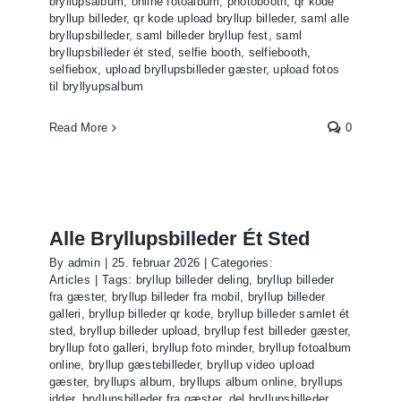
bryllupsalbum
,
online fotoalbum
,
photobooth
,
qr kode
bryllup billeder
,
qr kode upload bryllup billeder
,
saml alle
bryllupsbilleder
,
saml billeder bryllup fest
,
saml
bryllupsbilleder ét sted
,
selfie booth
,
selfiebooth
,
selfiebox
,
upload bryllupsbilleder gæster
,
upload fotos
til bryllyupsalbum
Read More
0
Alle Bryllupsbilleder Ét Sted
By
admin
|
25. februar 2026
|
Categories:
Articles
|
Tags:
bryllup billeder deling
,
bryllup billeder
fra gæster
,
bryllup billeder fra mobil
,
bryllup billeder
galleri
,
bryllup billeder qr kode
,
bryllup billeder samlet ét
sted
,
bryllup billeder upload
,
bryllup fest billeder gæster
,
bryllup foto galleri
,
bryllup foto minder
,
bryllup fotoalbum
online
,
bryllup gæstebilleder
,
bryllup video upload
gæster
,
bryllups album
,
bryllups album online
,
bryllups
idder
,
bryllupsbilleder fra gæster
,
del bryllupsbilleder