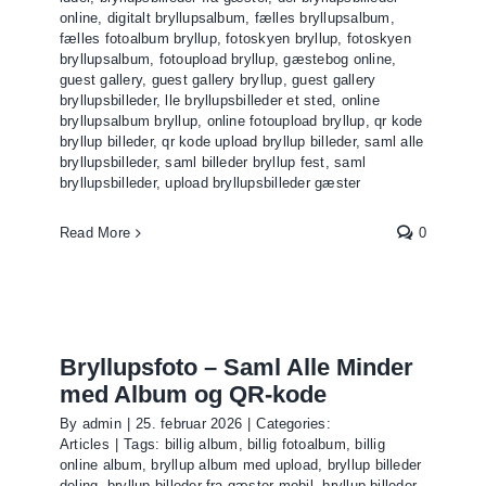
online
,
digitalt bryllupsalbum
,
fælles bryllupsalbum
,
fælles fotoalbum bryllup
,
fotoskyen bryllup
,
fotoskyen
bryllupsalbum
,
fotoupload bryllup
,
gæstebog online
,
guest gallery
,
guest gallery bryllup
,
guest gallery
bryllupsbilleder
,
lle bryllupsbilleder et sted
,
online
bryllupsalbum bryllup
,
online fotoupload bryllup
,
qr kode
bryllup billeder
,
qr kode upload bryllup billeder
,
saml alle
bryllupsbilleder
,
saml billeder bryllup fest
,
saml
bryllupsbilleder
,
upload bryllupsbilleder gæster
Read More
0
Bryllupsfoto – Saml Alle Minder
med Album og QR-kode
By
admin
|
25. februar 2026
|
Categories:
Articles
|
Tags:
billig album
,
billig fotoalbum
,
billig
online album
,
bryllup album med upload
,
bryllup billeder
deling
,
bryllup billeder fra gæster mobil
,
bryllup billeder