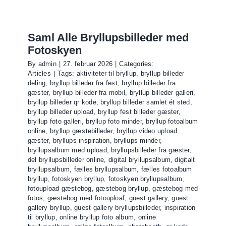
til
fest
Saml Alle Bryllupsbilleder med
Fotoskyen
By
admin
|
27. februar 2026
|
Categories:
Articles
|
Tags:
aktiviteter til bryllup
,
bryllup billeder
deling
,
bryllup billeder fra fest
,
bryllup billeder fra
gæster
,
bryllup billeder fra mobil
,
bryllup billeder galleri
,
bryllup billeder qr kode
,
bryllup billeder samlet ét sted
,
bryllup billeder upload
,
bryllup fest billeder gæster
,
bryllup foto galleri
,
bryllup foto minder
,
bryllup fotoalbum
online
,
bryllup gæstebilleder
,
bryllup video upload
gæster
,
bryllups inspiration
,
bryllups minder
,
bryllupsalbum med upload
,
bryllupsbilleder fra gæster
,
del bryllupsbilleder online
,
digital bryllupsalbum
,
digitalt
bryllupsalbum
,
fælles bryllupsalbum
,
fælles fotoalbum
bryllup
,
fotoskyen bryllup
,
fotoskyen bryllupsalbum
,
fotoupload gæstebog
,
gæstebog bryllup
,
gæstebog med
fotos
,
gæstebog med fotouploaf
,
guest gallery
,
guest
gallery bryllup
,
guest gallery bryllupsbilleder
,
inspiration
til bryllup
,
online bryllup foto album
,
online