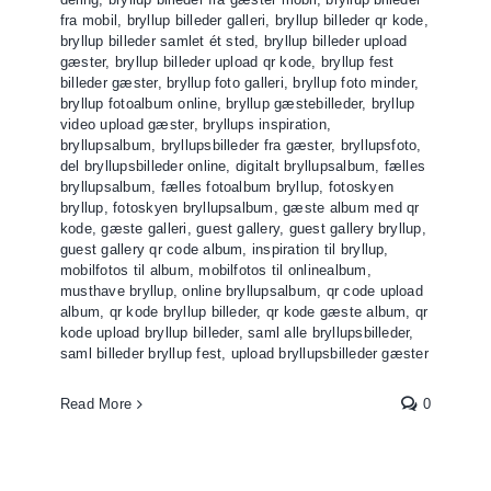
fra mobil
,
bryllup billeder galleri
,
bryllup billeder qr kode
,
bryllup billeder samlet ét sted
,
bryllup billeder upload
gæster
,
bryllup billeder upload qr kode
,
bryllup fest
billeder gæster
,
bryllup foto galleri
,
bryllup foto minder
,
bryllup fotoalbum online
,
bryllup gæstebilleder
,
bryllup
video upload gæster
,
bryllups inspiration
,
bryllupsalbum
,
bryllupsbilleder fra gæster
,
bryllupsfoto
,
del bryllupsbilleder online
,
digitalt bryllupsalbum
,
fælles
bryllupsalbum
,
fælles fotoalbum bryllup
,
fotoskyen
bryllup
,
fotoskyen bryllupsalbum
,
gæste album med qr
kode
,
gæste galleri
,
guest gallery
,
guest gallery bryllup
,
guest gallery qr code album
,
inspiration til bryllup
,
mobilfotos til album
,
mobilfotos til onlinealbum
,
musthave bryllup
,
online bryllupsalbum
,
qr code upload
album
,
qr kode bryllup billeder
,
qr kode gæste album
,
qr
kode upload bryllup billeder
,
saml alle bryllupsbilleder
,
saml billeder bryllup fest
,
upload bryllupsbilleder gæster
Read More
0