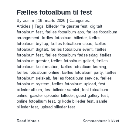
Fælles fotoalbum til fest
By
admin
|
19. marts 2026
|
Categories:
Articles
|
Tags:
billeder fra gæster fest
,
digitalt
fotoalbum fest
,
fælles fotoalbum app
,
fælles fotoalbum
arrangement
,
fælles fotoalbum billeder
,
fælles
fotoalbum bryllup
,
fælles fotoalbum cloud
,
fælles
fotoalbum digitalt
,
fælles fotoalbum event
,
fælles
fotoalbum fest
,
fælles fotoalbum fødselsdag
,
fælles
fotoalbum gæster
,
fælles fotoalbum galleri
,
fælles
fotoalbum konfirmation
,
fælles fotoalbum løsning
,
fælles fotoalbum online
,
fælles fotoalbum party
,
fælles
fotoalbum selskab
,
fælles fotoalbum service
,
fælles
fotoalbum system
,
fælles fotoalbum upload
,
fest
billeder album
,
fest billeder samlet
,
fest fotoalbum
online
,
gæster uploader billeder
,
guest gallery fest
,
online fotoalbum fest
,
qr kode billeder fest
,
samle
billeder fest
,
upload billeder fest
til
Read More
Kommentarer lukket
Fælles
fotoalbu