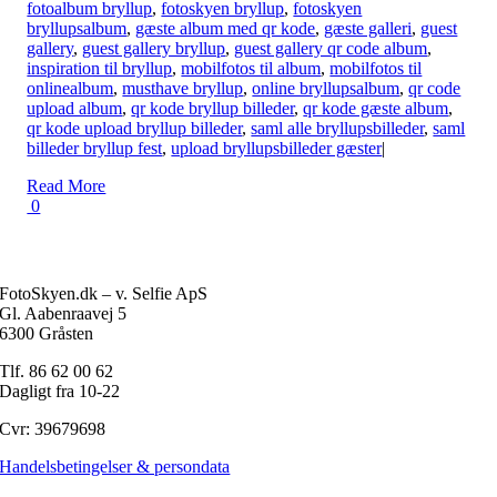
fotoalbum bryllup
,
fotoskyen bryllup
,
fotoskyen
bryllupsalbum
,
gæste album med qr kode
,
gæste galleri
,
guest
gallery
,
guest gallery bryllup
,
guest gallery qr code album
,
inspiration til bryllup
,
mobilfotos til album
,
mobilfotos til
onlinealbum
,
musthave bryllup
,
online bryllupsalbum
,
qr code
upload album
,
qr kode bryllup billeder
,
qr kode gæste album
,
qr kode upload bryllup billeder
,
saml alle bryllupsbilleder
,
saml
billeder bryllup fest
,
upload bryllupsbilleder gæster
|
Read More
0
FotoSkyen.dk – v. Selfie ApS
Gl. Aabenraavej 5
6300 Gråsten
Tlf. 86 62 00 62
Dagligt fra 10-22
Cvr: 39679698
Handelsbetingelser & persondata