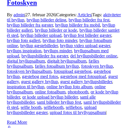
Fotoskyen
By
admin
|
27. februar 2026
|
Categories:
Articles
|
Tags:
aktiviteter
til bryllup
,
bryllup billeder deling
,
bryllup billeder fra fest
,
bryllup billeder fra gæster
,
bryllup billeder fra mobil
,
bryllup
billeder galleri
,
bryllup billeder qr kode
,
bryllup billeder samlet
ét sted
,
bryllup billeder upload
,
bryllup fest billeder gæster
,
bryllup foto galleri
,
bryllup foto minder
,
bryllup fotoalbum
online
,
bryllup gæstebilleder
,
bryllup video upload gæster
,
bryllups inspiration
,
bryllups minder
,
bryllupsalbum med
upload
,
bryllupsbilleder fra gæster
,
del bryllupsbilleder online
,
digital bryllupsalbum
,
digitalt bryllupsalbum
,
fælles
bryllupsalbum
,
fælles fotoalbum bryllup
,
fotoskyen bryllup
,
fotoskyen bryllupsalbum
,
fotoupload gæstebog
,
gæstebog
bryllup
,
gæstebog med fotos
,
gæstebog med fotouploaf
,
guest
gallery
,
guest gallery bryllup
,
guest gallery bryllupsbilleder
,
inspiration til bryllup
,
online bryllup foto album
,
online
bryllupsalbum
,
online fotoalbum
,
photobooth
,
qr kode bryllup
billeder
,
qr kode upload bryllup billeder
,
saml alle
bryllupsbilleder
,
saml billeder bryllup fest
,
saml bryllupsbilleder
ét sted
,
selfie booth
,
selfiebooth
,
selfiebox
,
upload
bryllupsbilleder gæster
,
upload fotos til bryllyupsalbum
|
Read More
0