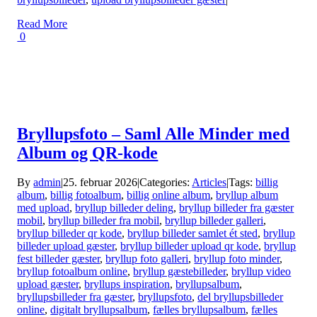
Read More
0
Bryllupsfoto – Saml Alle Minder med
Album og QR-kode
By
admin
|
25. februar 2026
|
Categories:
Articles
|
Tags:
billig
album
,
billig fotoalbum
,
billig online album
,
bryllup album
med upload
,
bryllup billeder deling
,
bryllup billeder fra gæster
mobil
,
bryllup billeder fra mobil
,
bryllup billeder galleri
,
bryllup billeder qr kode
,
bryllup billeder samlet ét sted
,
bryllup
billeder upload gæster
,
bryllup billeder upload qr kode
,
bryllup
fest billeder gæster
,
bryllup foto galleri
,
bryllup foto minder
,
bryllup fotoalbum online
,
bryllup gæstebilleder
,
bryllup video
upload gæster
,
bryllups inspiration
,
bryllupsalbum
,
bryllupsbilleder fra gæster
,
bryllupsfoto
,
del bryllupsbilleder
online
,
digitalt bryllupsalbum
,
fælles bryllupsalbum
,
fælles