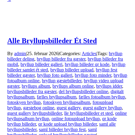
Alle Bryllupsbilleder Ét Sted
By
admin
|
25. februar 2026
|
Categories:
Articles
|
Tags:
bryllup
billeder deling
,
bryllup billeder fra gæster
,
bryllup billeder fra
mobil
,
bryllup billeder galleri
,
bryllup billeder qr kode
,
bryllup
billeder samlet ét sted
,
bryllup billeder upload
,
bryllup fest
billeder gæster
,
bryllup foto galleri
,
bryllup foto minder
,
bryllup
fotoalbum online
,
bryllup gæstebilleder
,
bryllup video upload
gæster
,
bryllups album
,
bryllups album online
,
bryllups idder
,
bryllupsbilleder fra gæster
,
del bryllupsbilleder online
,
digitalt
bryllupsalbum
,
fælles bryllupsalbum
,
fælles fotoalbum bryllup
,
fotoskyen bryllup
,
fotoskyen bryllupsalbum
,
fotoupload
bryllup
,
gæstebog online
,
guest gallery
,
guest gallery bryllup
,
guest gallery bryllupsbilleder
,
lle bryllupsbilleder et sted
,
online
bryllupsalbum bryllup
,
online fotoupload bryllup
,
qr kode
bryllup billeder
,
qr kode upload bryllup billeder
,
saml alle
bryllupsbilleder
,
saml billeder bryllup fest
,
saml
bryllupsbilleder
,
upload bryllupsbilleder gæster
|