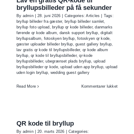
Lav en gratis QR-kode til
bryllupsbilleder på få sekunder
By
admin
|
28. juni 2026
|
Categories:
Articles
|
Tags:
bryllup billeder fra gæster
,
bryllup billeder samlet
,
bryllup foto upload
,
bryllup qr kode billeder
,
danmarks
førende qr kode album
,
dansk support bryllup
,
digitalt
bryllupsalbum
,
fotoskyen bryllup
,
fotoskyen qr kode
,
gæster uploader billeder bryllup
,
guest gallery bryllup
,
lav gratis qr kode til bryllupsbilleder
,
qr kode album
bryllup
,
qr kode til bryllupsbilleder
,
qr-kode
bryllupsbilleder
,
ubegrænset plads bryllup
,
upload
bryllupsbilleder qr kode
,
upload uden app bryllup
,
upload
uden login bryllup
,
wedding guest gallery
til
Read More
Kommentarer lukket
Lav
en
gratis
QR-
kode
QR kode til bryllup
til
By
admin
|
20. marts 2026
|
Categories: