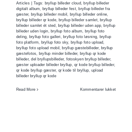
bryllupsb
Articles
|
Tags:
bryllup billeder cloud
,
bryllup billeder
på
digitalt album
,
bryllup billeder fest
,
bryllup billeder fra
få
gæster
,
bryllup billeder mobil
,
bryllup billeder online
,
bryllup billeder qr kode
,
bryllup billeder samlet
,
bryllup
sekunder
billeder samlet ét sted
,
bryllup billeder uden app
,
bryllup
billeder uden login
,
bryllup foto album
,
bryllup foto
deling
,
bryllup foto galleri
,
bryllup foto løsning
,
bryllup
foto platform
,
bryllup foto sky
,
bryllup foto upload
,
bryllup foto upload mobil
,
bryllup gæstebilleder
,
bryllup
gæstefotos
,
bryllup minder billeder
,
bryllup qr kode
billeder
,
del bryllupsbilleder
,
fotoskyen bryllup billeder
,
gæster uploader billeder bryllup
,
qr kode bryllup billeder
,
qr kode bryllup gæster
,
qr kode til bryllup
,
upload
billeder bryllup qr kode
til
Read More
Kommentarer lukket
QR
kode
til
bryllup