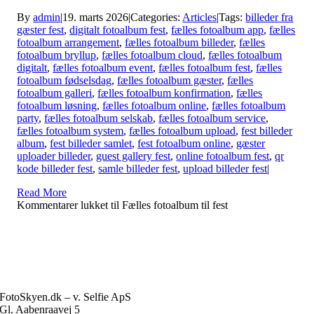
By
admin
|
19. marts 2026
|
Categories:
Articles
|
Tags:
billeder fra
gæster fest
,
digitalt fotoalbum fest
,
fælles fotoalbum app
,
fælles
fotoalbum arrangement
,
fælles fotoalbum billeder
,
fælles
fotoalbum bryllup
,
fælles fotoalbum cloud
,
fælles fotoalbum
digitalt
,
fælles fotoalbum event
,
fælles fotoalbum fest
,
fælles
fotoalbum fødselsdag
,
fælles fotoalbum gæster
,
fælles
fotoalbum galleri
,
fælles fotoalbum konfirmation
,
fælles
fotoalbum løsning
,
fælles fotoalbum online
,
fælles fotoalbum
party
,
fælles fotoalbum selskab
,
fælles fotoalbum service
,
fælles fotoalbum system
,
fælles fotoalbum upload
,
fest billeder
album
,
fest billeder samlet
,
fest fotoalbum online
,
gæster
uploader billeder
,
guest gallery fest
,
online fotoalbum fest
,
qr
kode billeder fest
,
samle billeder fest
,
upload billeder fest
|
Read More
Kommentarer lukket
til Fælles fotoalbum til fest
FotoSkyen.dk – v. Selfie ApS
Gl. Aabenraavej 5