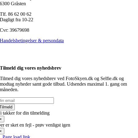
6300 Gråsten
Tlf. 86 62 00 62
Dagligt fra 10-22
Cvr: 39679698
Handelsbetingelser & persondata
Tilmeld dig vores nyhedsbrev
Tilmed dig vores nyhedsbrev ved FotoSkyen.dk og Selfie.dk og
modtag nyheder samt gode tilbud. Udsendes maximal 1. gang om
måneden.
Tilmeld
i takker for din tilmelding
×
er er sket en fejl - prøv venligst igen
×
Page load link