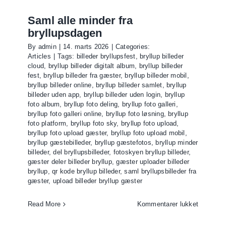
Saml alle minder fra
bryllupsdagen
By
admin
|
14. marts 2026
|
Categories:
Articles
|
Tags:
billeder bryllupsfest
,
bryllup billeder
cloud
,
bryllup billeder digitalt album
,
bryllup billeder
fest
,
bryllup billeder fra gæster
,
bryllup billeder mobil
,
bryllup billeder online
,
bryllup billeder samlet
,
bryllup
billeder uden app
,
bryllup billeder uden login
,
bryllup
foto album
,
bryllup foto deling
,
bryllup foto galleri
,
bryllup foto galleri online
,
bryllup foto løsning
,
bryllup
foto platform
,
bryllup foto sky
,
bryllup foto upload
,
bryllup foto upload gæster
,
bryllup foto upload mobil
,
bryllup gæstebilleder
,
bryllup gæstefotos
,
bryllup minder
billeder
,
del bryllupsbilleder
,
fotoskyen bryllup billeder
,
gæster deler billeder bryllup
,
gæster uploader billeder
bryllup
,
qr kode bryllup billeder
,
saml bryllupsbilleder fra
gæster
,
upload billeder bryllup gæster
til
Read More
Kommentarer lukket
Saml