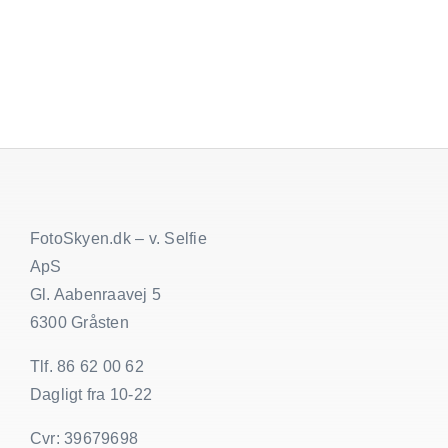
alle
minder
fra
bryllups
FotoSkyen.dk – v. Selfie
ApS
Gl. Aabenraavej 5
6300 Gråsten
Tlf. 86 62 00 62
Dagligt fra 10-22
Cvr: 39679698