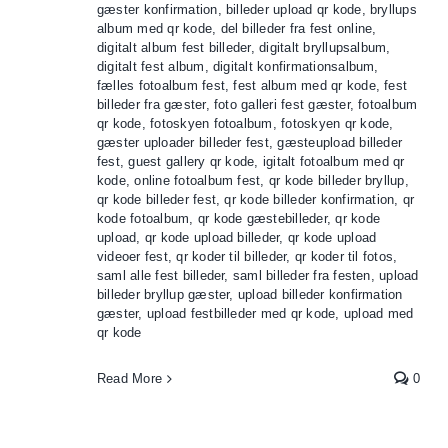
gæster konfirmation
,
billeder upload qr kode
,
bryllups
album med qr kode
,
del billeder fra fest online
,
digitalt album fest billeder
,
digitalt bryllupsalbum
,
digitalt fest album
,
digitalt konfirmationsalbum
,
fælles fotoalbum fest
,
fest album med qr kode
,
fest
billeder fra gæster
,
foto galleri fest gæster
,
fotoalbum
qr kode
,
fotoskyen fotoalbum
,
fotoskyen qr kode
,
gæster uploader billeder fest
,
gæsteupload billeder
fest
,
guest gallery qr kode
,
igitalt fotoalbum med qr
kode
,
online fotoalbum fest
,
qr kode billeder bryllup
,
qr kode billeder fest
,
qr kode billeder konfirmation
,
qr
kode fotoalbum
,
qr kode gæstebilleder
,
qr kode
upload
,
qr kode upload billeder
,
qr kode upload
videoer fest
,
qr koder til billeder
,
qr koder til fotos
,
saml alle fest billeder
,
saml billeder fra festen
,
upload
billeder bryllup gæster
,
upload billeder konfirmation
gæster
,
upload festbilleder med qr kode
,
upload med
qr kode
Read More
0