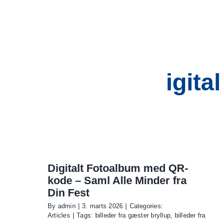
Skip
to
content
igit
Digitalt Fotoalbum med QR-
kode – Saml Alle Minder fra
Din Fest
By
admin
|
3. marts 2026
|
Categories:
Articles
|
Tags:
billeder fra gæster bryllup
,
billeder fra